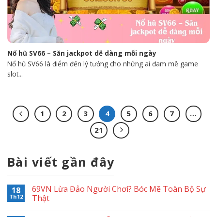
Nổ hũ SV66 – Săn jackpot dễ dàng mỗi ngày
Nổ hũ SV66 là điểm đến lý tưởng cho những ai đam mê game
slot...
1
2
3
4
5
6
7
…
21
Bài viết gần đây
69VN Lừa Đảo Người Chơi? Bóc Mẽ Toàn Bộ Sự
18
Th12
Thật