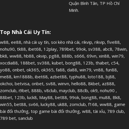
Quận Bình Tân, TP Hồ Chí
Minh.
Top Nhà Cái Uy Tín:
w88
,
ee88
,
nhà cái uy tín
,
soi kèo nhà cái
,
rikvip
,
rikvip
,
five88
,
nohu90
,
tk88
,
ibet68
,
12play
,
789bet
,
99ok
,
sv388
,
abc8
,
78win
,
bk8
,
ww88
,
hb88
,
okvip
,
pg88
,
888b
,
s666
,
69vn
,
xin88
,
win79
,
xocdia88
,
188bet
,
sv388
,
kubet
,
bong88
,
123b
,
thabet
,
c54
,
yo88
,
onbet
,
ok365
,
ok365
,
fa88
,
da88
,
win79
,
vn88
,
fun88
,
me88
,
km1888b
,
ibet68
,
azbet88
,
typhu88
,
loto188
,
bj88
,
okchoi
,
betvisa
,
onbet
,
sv88
,
winvn
,
hello88
,
8kbet
,
az888
,
zomclub
,
i9bet
,
888b
,
v8club
,
mayclub
,
88clb
,
ok9
,
nohu90
,
88bet
,
123b
,
luck8
,
May88
,
bet88
,
99ok
,
bong88
,
mu88
,
Bk8
,
win55
,
bet88
,
sv66
,
lucky88
,
uk88
,
zomclub
,
f168
,
ww88
,
game
bài đổi thưởng
,
top game bài đổi thưởng
,
w88
,
tài xỉu
,
789 club
,
789 bet
,
sanclub