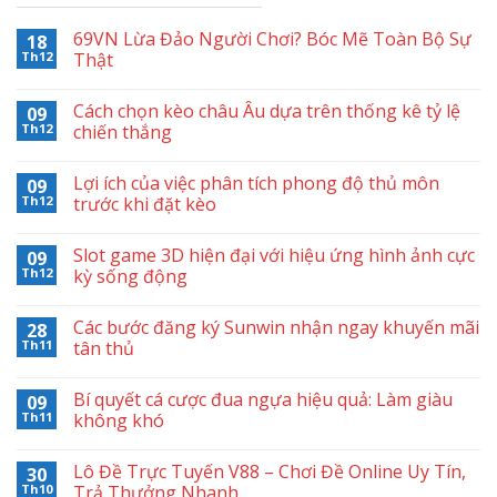
69VN Lừa Đảo Người Chơi? Bóc Mẽ Toàn Bộ Sự
18
Th12
Thật
Cách chọn kèo châu Âu dựa trên thống kê tỷ lệ
09
Th12
chiến thắng
Lợi ích của việc phân tích phong độ thủ môn
09
Th12
trước khi đặt kèo
Slot game 3D hiện đại với hiệu ứng hình ảnh cực
09
Th12
kỳ sống động
Các bước đăng ký Sunwin nhận ngay khuyến mãi
28
Th11
tân thủ
Bí quyết cá cược đua ngựa hiệu quả: Làm giàu
09
Th11
không khó
Lô Đề Trực Tuyến V88 – Chơi Đề Online Uy Tín,
30
Th10
Trả Thưởng Nhanh