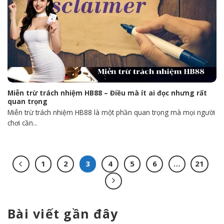
Miễn trừ trách nhiệm HB88 – Điều mà ít ai đọc nhưng rất
quan trọng
Miễn trừ trách nhiệm HB88 là một phần quan trọng mà mọi người
chơi cần...
1
2
3
4
5
6
…
21
Bài viết gần đây