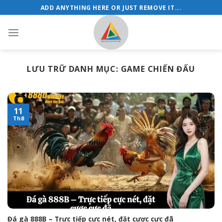
Chuyển
ADD ANYTHING HERE OR JUST REMOVE IT...
đến
nội
dung
LƯU TRỮ DANH MỤC:
GAME CHIẾN ĐẤU
11
Th8
Đá gà 888B – Trực tiếp cực nét, đặt cược cực đã