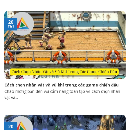
20
Th1
Cách chọn nhân vật và vũ khí trong các game chiến đấu
Chào mừng bạn đến với cẩm nang toàn tập về cách chọn nhân
vật và...
20