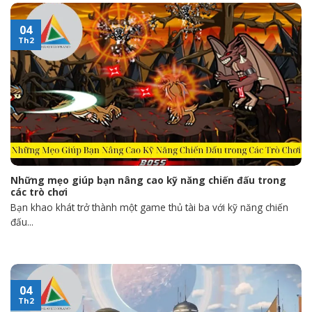
04
Th2
Những mẹo giúp bạn nâng cao kỹ năng chiến đấu trong
các trò chơi
Bạn khao khát trở thành một game thủ tài ba với kỹ năng chiến
đấu...
04
Th2