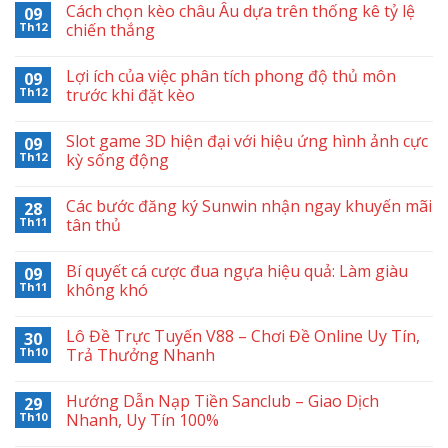
Cách chọn kèo châu Âu dựa trên thống kê tỷ lệ
09
Th12
chiến thắng
Lợi ích của việc phân tích phong độ thủ môn
09
Th12
trước khi đặt kèo
Slot game 3D hiện đại với hiệu ứng hình ảnh cực
09
Th12
kỳ sống động
Các bước đăng ký Sunwin nhận ngay khuyến mãi
28
Th11
tân thủ
Bí quyết cá cược đua ngựa hiệu quả: Làm giàu
09
Th11
không khó
Lô Đề Trực Tuyến V88 – Chơi Đề Online Uy Tín,
30
Th10
Trả Thưởng Nhanh
Hướng Dẫn Nạp Tiền Sanclub – Giao Dịch
29
Th10
Nhanh, Uy Tín 100%