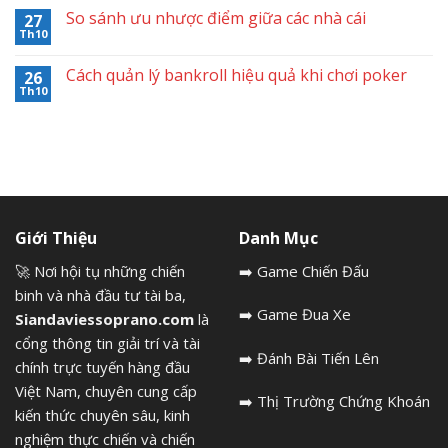
So sánh ưu nhược điểm giữa các nhà cái
27
Th10
Cách quản lý bankroll hiệu quả khi chơi poker
26
Th10
Giới Thiệu
Danh Mục
🚀 Nơi hội tụ những chiến
➡️
Game Chiến Đấu
binh và nhà đầu tư tài ba,
➡️
Game Đua Xe
Siandaviessoprano.com
là
cổng thông tin giải trí và tài
➡️
Đánh Bài Tiến Lên
chính trực tuyến hàng đầu
Việt Nam, chuyên cung cấp
➡️
Thị Trường Chứng Khoán
kiến thức chuyên sâu, kinh
nghiệm thực chiến và chiến