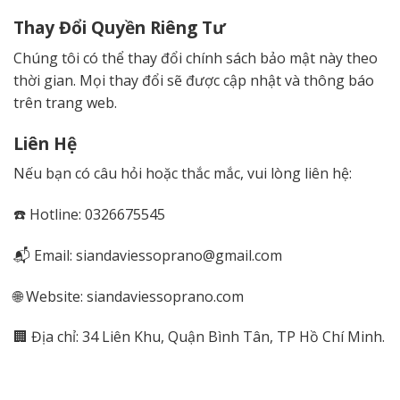
Thay Đổi Quyền Riêng Tư
Chúng tôi có thể thay đổi chính sách bảo mật này theo
thời gian. Mọi thay đổi sẽ được cập nhật và thông báo
trên trang web.
Liên Hệ
Nếu bạn có câu hỏi hoặc thắc mắc, vui lòng liên hệ:
☎️ Hotline: 0326675545
📬 Email:
siandaviessoprano@gmail.com
🌐 Website: siandaviessoprano.com
🏢 Địa chỉ: 34 Liên Khu, Quận Bình Tân, TP Hồ Chí Minh.