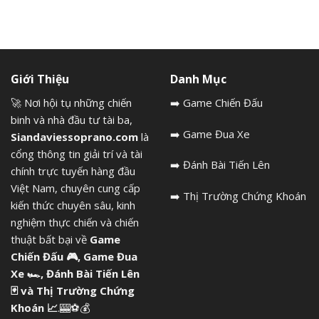
Giới Thiệu
Danh Mục
🚀 Nơi hội tụ những chiến
➡️
Game Chiến Đấu
binh và nhà đầu tư tài ba,
➡️
Game Đua Xe
Siandaviessoprano.com
là
cổng thông tin giải trí và tài
➡️
Đánh Bài Tiến Lên
chính trực tuyến hàng đầu
Việt Nam, chuyên cung cấp
➡️
Thị Trường Chứng Khoán
kiến thức chuyên sâu, kinh
nghiệm thực chiến và chiến
thuật bất bại về
Game
Chiến Đấu
🎮,
Game Đua
Xe
🏎️,
Đánh Bài Tiến Lên
🃏 và
Thị Trường Chứng
Khoán
📈
.🎰⚽💰