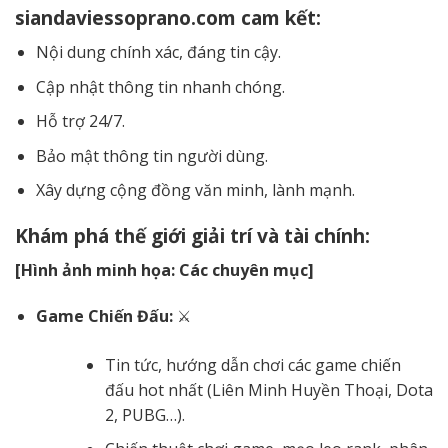
siandaviessoprano.com cam kết:
Nội dung chính xác, đáng tin cậy.
Cập nhật thông tin nhanh chóng.
Hỗ trợ 24/7.
Bảo mật thông tin người dùng.
Xây dựng cộng đồng văn minh, lành mạnh.
Khám phá thế giới giải trí và tài chính:
[Hình ảnh minh họa: Các chuyên mục]
Game Chiến Đấu:
⚔️
Tin tức, hướng dẫn chơi các game chiến
đấu hot nhất (Liên Minh Huyền Thoại, Dota
2, PUBG…).