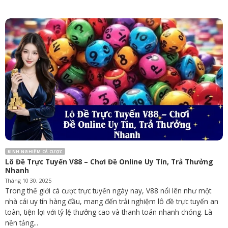
KINH NGHIỆM CÁ CƯỢC
Lô Đề Trực Tuyến V88 – Chơi Đề Online Uy Tín, Trả Thưởng
Nhanh
Tháng 10 30, 2025
Trong thế giới cá cược trực tuyến ngày nay, V88 nổi lên như một
nhà cái uy tín hàng đầu, mang đến trải nghiệm lô đề trực tuyến an
toàn, tiện lợi với tỷ lệ thưởng cao và thanh toán nhanh chóng. Là
nền tảng...