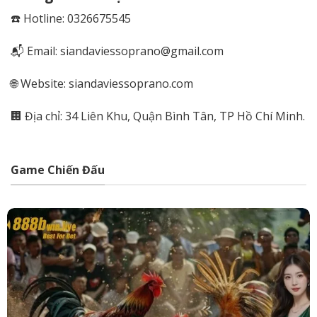
☎️ Hotline: 0326675545
📬 Email:
siandaviessoprano@gmail.com
🌐 Website: siandaviessoprano.com
🏢 Địa chỉ: 34 Liên Khu, Quận Bình Tân, TP Hồ Chí Minh.
Game Chiến Đấu