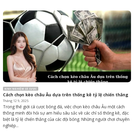
KINH NGHIỆM CÁ CƯỢC
Cách chọn kèo châu Âu dựa trên thống kê tỷ lệ chiến thắng
Tháng 12 9, 2025
Trong thế giới cá cược bóng đá, việc chọn kèo châu Âu một cách
thông minh đòi hỏi sự am hiểu sâu sắc về các chỉ số thống kê, đặc
biệt là tỷ lệ chiến thắng của các đội bóng. Những người chơi chuyên
nghiệp...