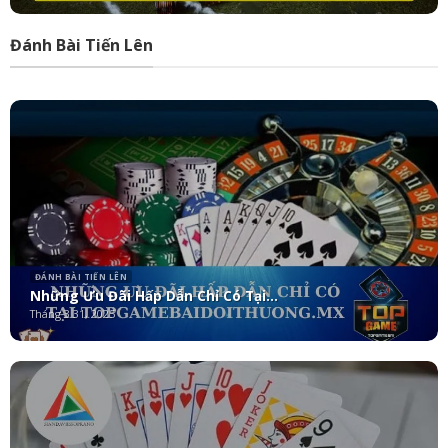
Đánh Bài Tiến Lên
ĐÁNH BÀI TIẾN LÊN
Những Ưu Đãi Hấp Dẫn Chỉ Có Tại
TopGameBaiDoiThuong.mx
Tháng 3 31, 2025