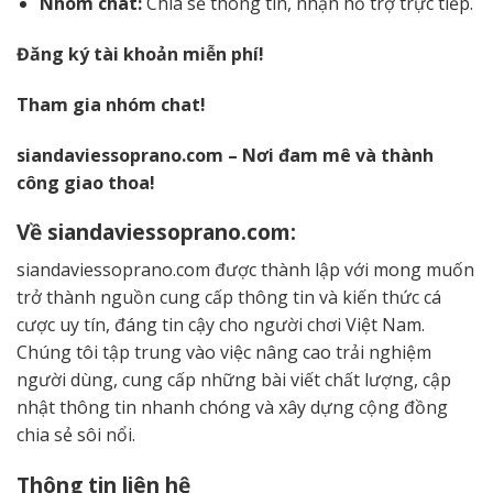
Nhóm chat:
Chia sẻ thông tin, nhận hỗ trợ trực tiếp.
Đăng ký tài khoản miễn phí!
Tham gia nhóm chat!
siandaviessoprano.com – Nơi đam mê và thành
công giao thoa!
Về siandaviessoprano.com:
siandaviessoprano.com được thành lập với mong muốn
trở thành nguồn cung cấp thông tin và kiến thức cá
cược uy tín, đáng tin cậy cho người chơi Việt Nam.
Chúng tôi tập trung vào việc nâng cao trải nghiệm
người dùng, cung cấp những bài viết chất lượng, cập
nhật thông tin nhanh chóng và xây dựng cộng đồng
chia sẻ sôi nổi.
Thông tin liên hệ