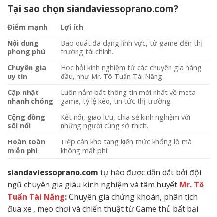
Tại sao chọn siandaviessoprano.com?
Điểm mạnh
Lợi ích
Nội dung
Bao quát đa dạng lĩnh vực, từ game đến thị
phong phú
trường tài chính.
Chuyên gia
Học hỏi kinh nghiệm từ các chuyên gia hàng
uy tín
đầu, như Mr. Tô Tuấn Tài Năng.
Cập nhật
Luôn nắm bắt thông tin mới nhất về meta
nhanh chóng
game, tỷ lệ kèo, tin tức thị trường.
Cộng đồng
Kết nối, giao lưu, chia sẻ kinh nghiệm với
sôi nổi
những người cùng sở thích.
Hoàn toàn
Tiếp cận kho tàng kiến thức khổng lồ mà
miễn phí
không mất phí.
siandaviessoprano.com
tự hào được dẫn dắt bởi đội
ngũ chuyên gia giàu kinh nghiệm và tâm huyết
Mr. Tô
Tuấn Tài Năng
:
Chuyên gia chứng khoán, phân tích
đua xe , mẹo chơi và chiến thuật từ Game thủ bất bại