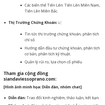
Các biến thể Tiến Lên: Tiến Lên Miền Nam,
Tiến Lên Miền Bắc.
Thị Trường Chứng Khoán:
📈
Tin tức thị trường chứng khoán, phân tích
chỉ số.
Hướng dẫn đầu tư chứng khoán, phân tích
cơ bản, phân tích kỹ thuật.
Quản lý rủi ro, lựa chọn cổ phiếu.
Tham gia cộng đồng
siandaviessoprano.com:
[Hình ảnh minh họa: Diễn đàn, nhóm chat]
Diễn đàn:
Trao đổi kinh nghiệm, thảo luận, kết bạn.