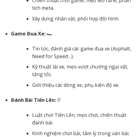
Chiến thuật chơi game, mẹo leo rank, phân
tích meta.
Xây dựng nhân vật, phối hợp đội hình.
Game Đua Xe:
🏎️
Tin tức, đánh giá các game đua xe (Asphalt,
Need for Speed…).
Kỹ thuật lái xe, mẹo vượt chướng ngại vật,
tăng tốc.
Giới thiệu các dòng xe, phụ kiện độ xe.
Đánh Bài Tiến Lên:
🃏
Luật chơi Tiến Lên, mẹo chơi, chiến thuật
đánh bài.
Kinh nghiệm chơi bài, tâm lý trong ván bài.