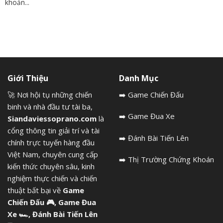
khoản...
Giới Thiệu
Danh Mục
🚀 Nơi hội tụ những chiến
➡️
Game Chiến Đấu
binh và nhà đầu tư tài ba,
➡️
Game Đua Xe
Siandaviessoprano.com
là
cổng thông tin giải trí và tài
➡️
Đánh Bài Tiến Lên
chính trực tuyến hàng đầu
Việt Nam, chuyên cung cấp
➡️
Thị Trường Chứng Khoán
kiến thức chuyên sâu, kinh
nghiệm thực chiến và chiến
thuật bất bại về
Game
Chiến Đấu
🎮,
Game Đua
Xe
🏎️,
Đánh Bài Tiến Lên