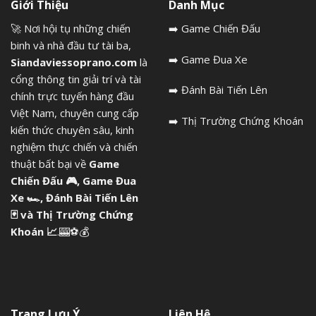
Giới Thiệu
Danh Mục
🚀 Nơi hội tụ những chiến
➡️
Game Chiến Đấu
binh và nhà đầu tư tài ba,
➡️
Game Đua Xe
Siandaviessoprano.com
là
cổng thông tin giải trí và tài
➡️
Đánh Bài Tiến Lên
chính trực tuyến hàng đầu
Việt Nam, chuyên cung cấp
➡️
Thị Trường Chứng Khoán
kiến thức chuyên sâu, kinh
nghiệm thực chiến và chiến
thuật bất bại về
Game
Chiến Đấu
🎮,
Game Đua
Xe
🏎️,
Đánh Bài Tiến Lên
🃏 và
Thị Trường Chứng
Khoán
📈
.🎰⚽💰
Trang Lưu Ý
Liên Hệ