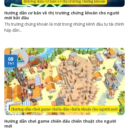
Hướng dẫn cơ bản về thị trường chứng khoán cho người
mới bắt đầu
Thị trường chứng khoán là một trong những kênh đầu tư tài chính
hấp dẫn...
08
Th1
Hướng dẫn chơi game chiến đấu chiến thuật cho người
mới