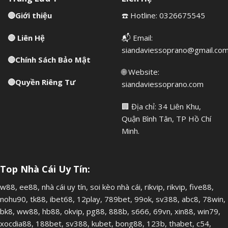
🔴
Giới thiệu
☎️ Hotline: 0326675545
🔴
Liên Hệ
📬 Email:
siandaviessoprano@gmail.co
🔴
Chính Sách Bảo Mật
🌐 Website:
🔴
Quyền Riêng Tư
siandaviessoprano.com
🏢 Địa chỉ: 34 Liên Khu,
Quận Bình Tân, TP Hồ Chí
Minh.
Top Nhà Cái Uy Tín:
w88
,
ee88
,
nhà cái uy tín
,
soi kèo nhà cái
,
rikvip
,
rikvip
,
five88
,
nohu90
,
tk88
,
ibet68
,
12play
,
789bet
,
99ok
,
sv388
,
abc8
,
78win
,
bk8
,
ww88
,
hb88
,
okvip
,
pg88
,
888b
,
s666
,
69vn
,
xin88
,
win79
,
xocdia88
,
188bet
,
sv388
,
kubet
,
bong88
,
123b
,
thabet
,
c54
,