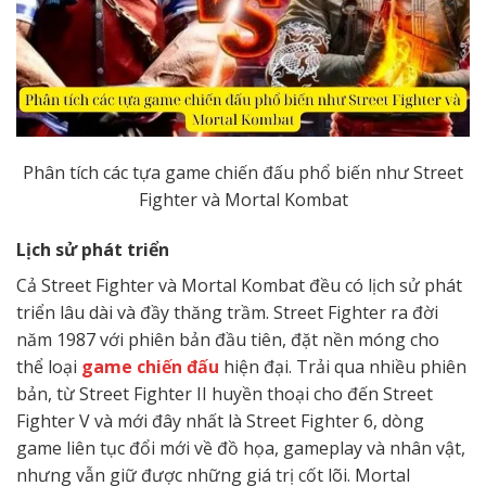
Phân tích các tựa game chiến đấu phổ biến như Street
Fighter và Mortal Kombat
Lịch sử phát triển
Cả Street Fighter và Mortal Kombat đều có lịch sử phát
triển lâu dài và đầy thăng trầm. Street Fighter ra đời
năm 1987 với phiên bản đầu tiên, đặt nền móng cho
thể loại
game chiến đấu
hiện đại. Trải qua nhiều phiên
bản, từ Street Fighter II huyền thoại cho đến Street
Fighter V và mới đây nhất là Street Fighter 6, dòng
game liên tục đổi mới về đồ họa, gameplay và nhân vật,
nhưng vẫn giữ được những giá trị cốt lõi. Mortal