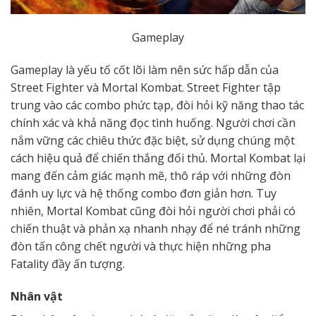
Gameplay
Gameplay là yếu tố cốt lõi làm nên sức hấp dẫn của
Street Fighter và Mortal Kombat. Street Fighter tập
trung vào các combo phức tạp, đòi hỏi kỹ năng thao tác
chính xác và khả năng đọc tình huống. Người chơi cần
nắm vững các chiêu thức đặc biệt, sử dụng chúng một
cách hiệu quả để chiến thắng đối thủ. Mortal Kombat lại
mang đến cảm giác mạnh mẽ, thô ráp với những đòn
đánh uy lực và hệ thống combo đơn giản hơn. Tuy
nhiên, Mortal Kombat cũng đòi hỏi người chơi phải có
chiến thuật và phản xạ nhanh nhạy để né tránh những
đòn tấn công chết người và thực hiện những pha
Fatality đầy ấn tượng.
Nhân vật