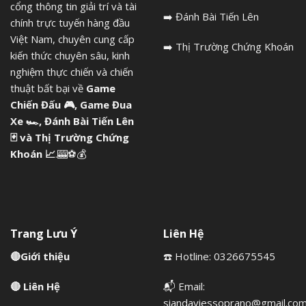
cổng thông tin giải trí và tài
➡️
Đánh Bài Tiến Lên
chính trực tuyến hàng đầu
Việt Nam, chuyên cung cấp
➡️
Thị Trường Chứng Khoán
kiến thức chuyên sâu, kinh
nghiệm thực chiến và chiến
thuật bất bại về
Game
Chiến Đấu
🎮,
Game Đua
Xe
🏎️,
Đánh Bài Tiến Lên
🃏 và
Thị Trường Chứng
Khoán
📈
.🎰⚽💰
Trang Lưu Ý
Liên Hệ
🔴
Giới thiệu
☎️ Hotline: 0326675545
🔴
Liên Hệ
📬 Email:
siandaviessoprano@gmail.co