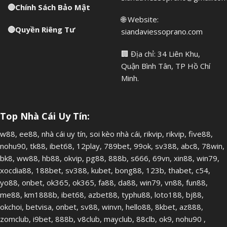
🔴
Chính Sách Bảo Mật
🌐 Website:
🔴
Quyền Riêng Tư
siandaviessoprano.com
🏢 Địa chỉ: 34 Liên Khu,
Quận Bình Tân, TP Hồ Chí
Minh.
Top Nhà Cái Uy Tín:
w88
,
ee88
,
nhà cái uy tín
,
soi kèo nhà cái
,
rikvip
,
rikvip
,
five88
,
nohu90
,
tk88
,
ibet68
,
12play
,
789bet
,
99ok
,
sv388
,
abc8
,
78win
,
bk8
,
ww88
,
hb88
,
okvip
,
pg88
,
888b
,
s666
,
69vn
,
xin88
,
win79
,
xocdia88
,
188bet
,
sv388
,
kubet
,
bong88
,
123b
,
thabet
,
c54
,
yo88
,
onbet
,
ok365
,
ok365
,
fa88
,
da88
,
win79
,
vn88
,
fun88
,
me88
,
km1888b
,
ibet68
,
azbet88
,
typhu88
,
loto188
,
bj88
,
okchoi
,
betvisa
,
onbet
,
sv88
,
winvn
,
hello88
,
8kbet
,
az888
,
zomclub
,
i9bet
,
888b
,
v8club
,
mayclub
,
88clb
,
ok9
,
nohu90
,