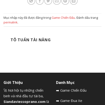
Mục nhập này đã được đăng trong
Game Chiến Đấu
. Đánh dấu trang
permalink
.
TÔ TUẤN TÀI NĂNG
Giới Thiệu
Danh Mục
🚀 Nơi hội tụ những chiến
➡️
Game Chiến Đấu
binh và nhà đầu tư tài ba,
➡️
Game Đua Xe
Siandaviessoprano.com
là