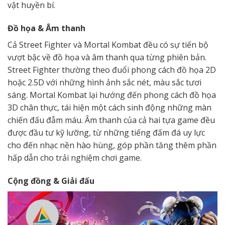
vật huyền bí.
Đồ họa & Âm thanh
Cả Street Fighter và Mortal Kombat đều có sự tiến bộ
vượt bậc về đồ họa và âm thanh qua từng phiên bản.
Street Fighter thường theo đuổi phong cách đồ họa 2D
hoặc 2.5D với những hình ảnh sắc nét, màu sắc tươi
sáng. Mortal Kombat lại hướng đến phong cách đồ họa
3D chân thực, tái hiện một cách sinh động những màn
chiến đấu đẫm máu. Âm thanh của cả hai tựa game đều
được đầu tư kỹ lưỡng, từ những tiếng đấm đá uy lực
cho đến nhạc nền hào hùng, góp phần tăng thêm phần
hấp dẫn cho trải nghiệm chơi game.
Cộng đồng & Giải đấu