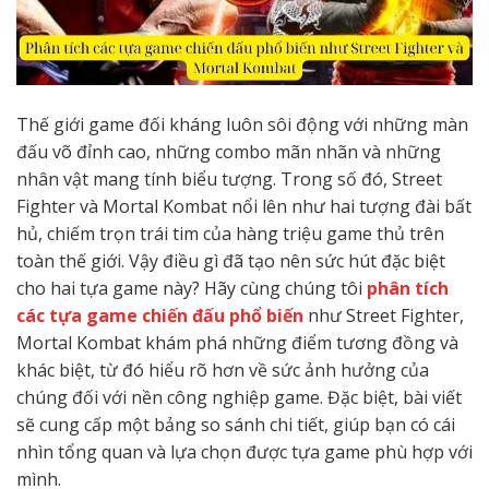
Thế giới game đối kháng luôn sôi động với những màn
đấu võ đỉnh cao, những combo mãn nhãn và những
nhân vật mang tính biểu tượng. Trong số đó, Street
Fighter và Mortal Kombat nổi lên như hai tượng đài bất
hủ, chiếm trọn trái tim của hàng triệu game thủ trên
toàn thế giới. Vậy điều gì đã tạo nên sức hút đặc biệt
cho hai tựa game này? Hãy cùng chúng tôi
phân tích
các tựa game chiến đấu phổ biến
như Street Fighter,
Mortal Kombat khám phá những điểm tương đồng và
khác biệt, từ đó hiểu rõ hơn về sức ảnh hưởng của
chúng đối với nền công nghiệp game. Đặc biệt, bài viết
sẽ cung cấp một bảng so sánh chi tiết, giúp bạn có cái
nhìn tổng quan và lựa chọn được tựa game phù hợp với
mình.