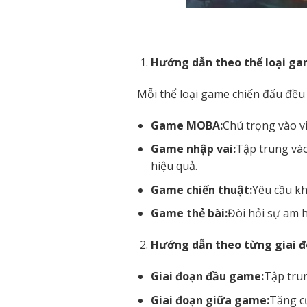
Hướng dẫn theo thể loại ga
Mỗi thể loại game chiến đấu đều 
Game MOBA:
Chú trọng vào v
Game nhập vai:
Tập trung vào
hiệu quả.
Game chiến thuật:
Yêu cầu kh
Game thẻ bài:
Đòi hỏi sự am h
Hướng dẫn theo từng giai đ
Giai đoạn đầu game:
Tập trun
Giai đoạn giữa game:
Tăng cư