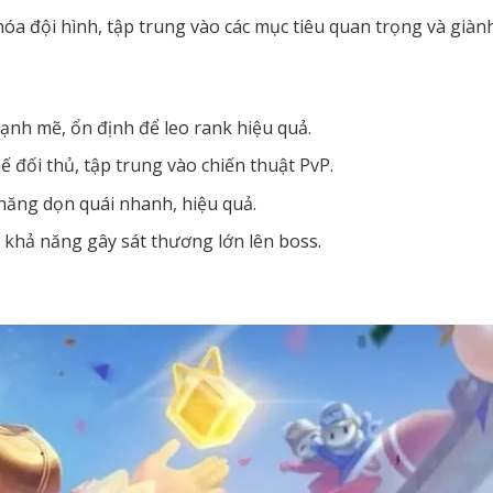
hóa đội hình, tập trung vào các mục tiêu quan trọng và giàn
ạnh mẽ, ổn định để leo rank hiệu quả.
ế đối thủ, tập trung vào chiến thuật PvP.
năng dọn quái nhanh, hiệu quả.
 khả năng gây sát thương lớn lên boss.