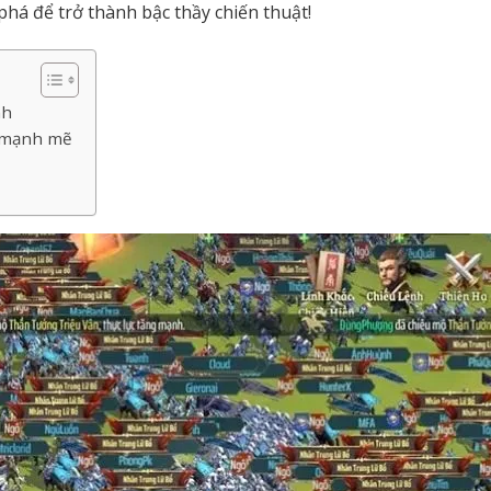
há để trở thành bậc thầy chiến thuật!
nh
 mạnh mẽ