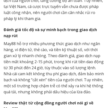
dịch của người chơi, tăng cường độ an toàn. Tuy nhiên,
tại Việt Nam, cá cược trực tuyến vẫn chưa được pháp
luật công nhận, nên người chơi cần cân nhắc rủi ro
pháp lý khi tham gia.
Đánh giá tốc độ và sự minh bạch trong giao dịch
nạp rút
May88 hỗ trợ nhiều phương thức giao dịch như ngân
hàng, ví điện tử, thẻ cào, và tiền kỹ thuật số, với thời
gian xử lý nhanh chóng. Theo đánh giá, giao dịch nạp
tiền mất khoảng 2-15 phút, trong khi rút tiền dao động
từ 30 phút đến 24 giờ, tùy thuộc vào số lượng lệnh.
Nhà cái cam kết không thu phí giao dịch, đảm bảo minh
bạch và không “cắt xén” tiền của người chơi. Tuy nhiên,
một số trường hợp chậm trễ có thể xảy ra khi hệ thống
quá tải, nhưng không phải dấu hiệu của lừa đảo.
Review thật từ cộng đồng người chơi nói gì về