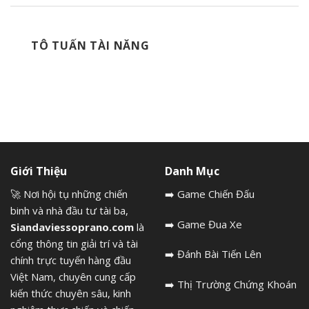
TÔ TUẤN TÀI NĂNG
Giới Thiệu
Danh Mục
🚀 Nơi hội tụ những chiến
➡️
Game Chiến Đấu
binh và nhà đầu tư tài ba,
➡️
Game Đua Xe
Siandaviessoprano.com
là
cổng thông tin giải trí và tài
➡️
Đánh Bài Tiến Lên
chính trực tuyến hàng đầu
Việt Nam, chuyên cung cấp
➡️
Thị Trường Chứng Khoán
kiến thức chuyên sâu, kinh