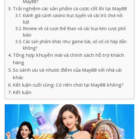
May88?
Trải nghiệm các sản phẩm cá cược cốt lõi tại May88
Đánh giá sảnh casino trực tuyến và các trò chơi nổi
bật
Review về cá cược thể thao và các loại kèo cược phổ
biến
Các sản phẩm khác như game bài, xổ số có hấp dẫn
không?
Tổng hợp khuyến mãi và chính sách hỗ trợ khách
hàng
So sánh ưu và nhược điểm của May88 với nhà cái
khác
Kết luận cuối cùng: Có nên chơi tại May88 không?
Kết luận