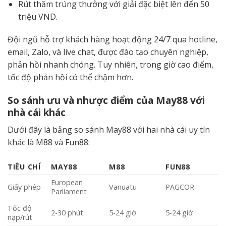
Rút thăm trúng thưởng với giải đặc biệt lên đến 50
triệu VND.
Đội ngũ hỗ trợ khách hàng hoạt động 24/7 qua hotline,
email, Zalo, và live chat, được đào tạo chuyên nghiệp,
phản hồi nhanh chóng. Tuy nhiên, trong giờ cao điểm,
tốc độ phản hồi có thể chậm hơn.
So sánh ưu và nhược điểm của May88 với
nhà cái khác
Dưới đây là bảng so sánh May88 với hai nhà cái uy tín
khác là M88 và Fun88:
TIÊU CHÍ
MAY88
M88
FUN88
European
Giấy phép
Vanuatu
PAGCOR
Parliament
Tốc độ
2-30 phút
5-24 giờ
5-24 giờ
nạp/rút