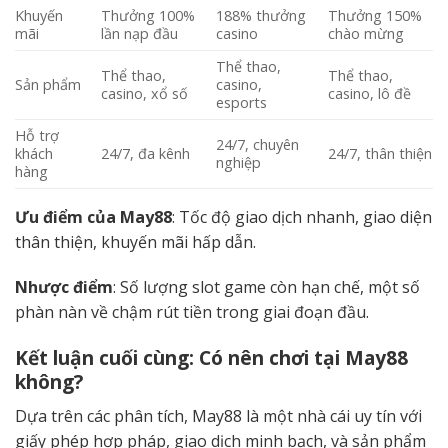
Khuyến
Thưởng 100%
188% thưởng
Thưởng 150%
mãi
lần nạp đầu
casino
chào mừng
Thể thao,
Thể thao,
Thể thao,
Sản phẩm
casino,
casino, xổ số
casino, lô đề
esports
Hỗ trợ
24/7, chuyên
khách
24/7, đa kênh
24/7, thân thiện
nghiệp
hàng
Ưu điểm của May88
: Tốc độ giao dịch nhanh, giao diện
thân thiện, khuyến mãi hấp dẫn.
Nhược điểm
: Số lượng slot game còn hạn chế, một số
phàn nàn về chậm rút tiền trong giai đoạn đầu.
Kết luận cuối cùng: Có nên chơi tại May88
không?
Dựa trên các phân tích, May88 là một nhà cái uy tín với
giấy phép hợp pháp, giao dịch minh bạch, và sản phẩm