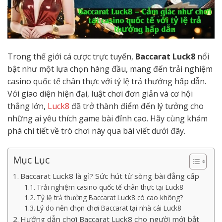
Trong thế giới cá cược trực tuyến,
Baccarat Luck8
nổi
bật như một lựa chọn hàng đầu, mang đến trải nghiệm
casino quốc tế chân thực với tỷ lệ trả thưởng hấp dẫn.
Với giao diện hiện đại, luật chơi đơn giản và cơ hội
thắng lớn,
Luck8
đã trở thành điểm đến lý tưởng cho
những ai yêu thích game bài đỉnh cao. Hãy cùng khám
phá chi tiết về trò chơi này qua bài viết dưới đây.
Mục Lục
Baccarat Luck8 là gì? Sức hút từ sòng bài đẳng cấp
Trải nghiệm casino quốc tế chân thực tại Luck8
Tỷ lệ trả thưởng Baccarat Luck8 có cao không?
Lý do nên chọn chơi Baccarat tại nhà cái Luck8
Hướng dẫn chơi Baccarat Luck8 cho người mới bắt