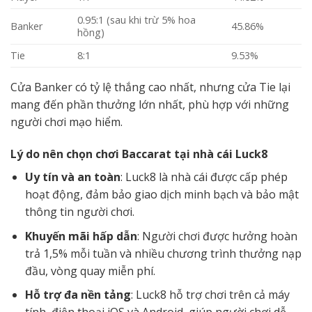
0.95:1 (sau khi trừ 5% hoa
Banker
45.86%
hồng)
Tie
8:1
9.53%
Cửa Banker có tỷ lệ thắng cao nhất, nhưng cửa Tie lại
mang đến phần thưởng lớn nhất, phù hợp với những
người chơi mạo hiểm.
Lý do nên chọn chơi Baccarat tại nhà cái Luck8
Uy tín và an toàn
: Luck8 là nhà cái được cấp phép
hoạt động, đảm bảo giao dịch minh bạch và bảo mật
thông tin người chơi.
Khuyến mãi hấp dẫn
: Người chơi được hưởng hoàn
trả 1,5% mỗi tuần và nhiều chương trình thưởng nạp
đầu, vòng quay miễn phí.
Hỗ trợ đa nền tảng
: Luck8 hỗ trợ chơi trên cả máy