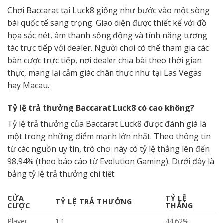
Chơi Baccarat tại Luck8 giống như bước vào một sòng
bài quốc tế sang trọng. Giao diện được thiết kế với đồ
họa sắc nét, âm thanh sống động và tính năng tương
tác trực tiếp với dealer. Người chơi có thể tham gia các
bàn cược trực tiếp, nơi dealer chia bài theo thời gian
thực, mang lại cảm giác chân thực như tại Las Vegas
hay Macau.
Tỷ lệ trả thưởng Baccarat Luck8 có cao không?
Tỷ lệ trả thưởng của Baccarat Luck8 được đánh giá là
một trong những điểm mạnh lớn nhất. Theo thông tin
từ các nguồn uy tín, trò chơi này có tỷ lệ thắng lên đến
98,94% (theo báo cáo từ Evolution Gaming). Dưới đây là
bảng tỷ lệ trả thưởng chi tiết:
CỬA
TỶ LỆ
TỶ LỆ TRẢ THƯỞNG
CƯỢC
THẮNG
Player
1:1
44.62%