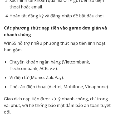
Xác minh tài khoản qua mã OTP gửi đến số điện
thoại hoặc email.
Hoàn tất đăng ký và đăng nhập để bắt đầu chơi.
Các phương thức nạp tiền vào game đơn giản và
nhanh chóng
Win55 hỗ trợ nhiều phương thức nạp tiền linh hoạt,
bao gồm:
Chuyển khoản ngân hàng (Vietcombank,
Techcombank, ACB, v.v.).
Ví điện tử (Momo, ZaloPay).
Thẻ cào điện thoại (Viettel, Mobifone, Vinaphone).
Giao dịch nạp tiền được xử lý nhanh chóng, chỉ trong
vài phút, với hệ thống bảo mật đảm bảo an toàn tuyệt
đối.