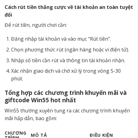
Cách rút tiền thắng cược về tài khoản an toàn tuyệt
đối
Để rút tiền, người chơi cần:
Đăng nhập tài khoản và vào mục “Rút tiền”.
Chọn phương thức rút (ngân hàng hoặc ví điện tử).
Nhập số tiền cần rút và thông tin tài khoản nhận.
Xác nhận giao dịch và chờ xử lý trong vòng 5-30
phút.
Tổng hợp các chương trình khuyến mãi và
giftcode Win55 hot nhất
Win55 thường xuyên tung ra các chương trình khuyến
mãi hấp dẫn, bao gồm:
CHƯƠNG
MÔ TẢ
ĐIỀU KIỆN
TRÌNH