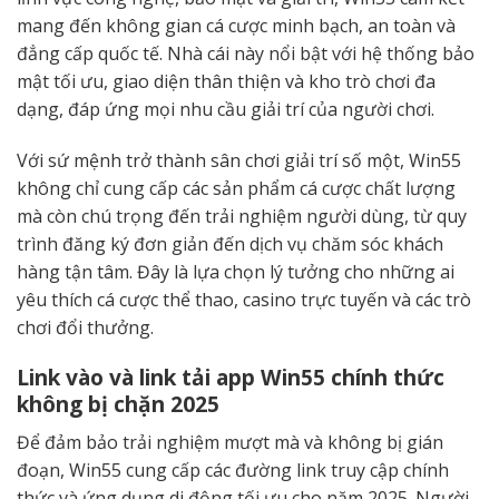
mang đến không gian cá cược minh bạch, an toàn và
đẳng cấp quốc tế. Nhà cái này nổi bật với hệ thống bảo
mật tối ưu, giao diện thân thiện và kho trò chơi đa
dạng, đáp ứng mọi nhu cầu giải trí của người chơi.
Với sứ mệnh trở thành sân chơi giải trí số một, Win55
không chỉ cung cấp các sản phẩm cá cược chất lượng
mà còn chú trọng đến trải nghiệm người dùng, từ quy
trình đăng ký đơn giản đến dịch vụ chăm sóc khách
hàng tận tâm. Đây là lựa chọn lý tưởng cho những ai
yêu thích cá cược thể thao, casino trực tuyến và các trò
chơi đổi thưởng.
Link vào và link tải app Win55 chính thức
không bị chặn 2025
Để đảm bảo trải nghiệm mượt mà và không bị gián
đoạn, Win55 cung cấp các đường link truy cập chính
thức và ứng dụng di động tối ưu cho năm 2025. Người