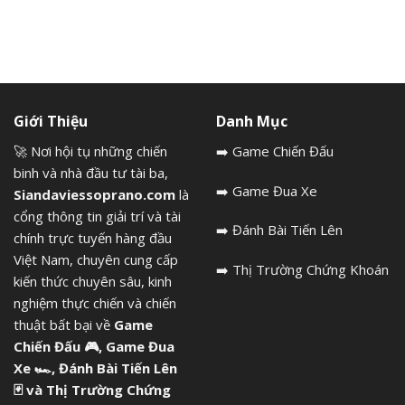
Giới Thiệu
Danh Mục
🚀 Nơi hội tụ những chiến
➡️
Game Chiến Đấu
binh và nhà đầu tư tài ba,
➡️
Game Đua Xe
Siandaviessoprano.com
là
cổng thông tin giải trí và tài
➡️
Đánh Bài Tiến Lên
chính trực tuyến hàng đầu
Việt Nam, chuyên cung cấp
➡️
Thị Trường Chứng Khoán
kiến thức chuyên sâu, kinh
nghiệm thực chiến và chiến
thuật bất bại về
Game
Chiến Đấu
🎮,
Game Đua
Xe
🏎️,
Đánh Bài Tiến Lên
🃏 và
Thị Trường Chứng