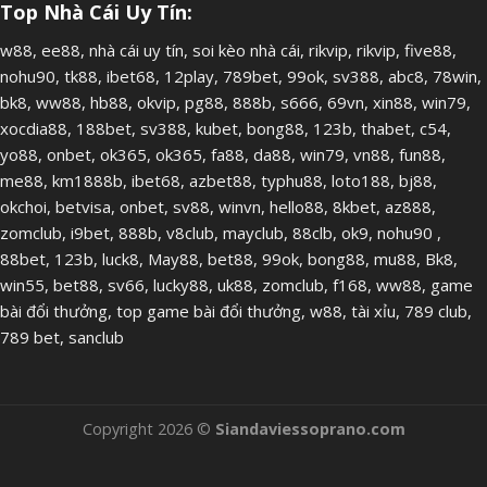
Top Nhà Cái Uy Tín:
w88
,
ee88
,
nhà cái uy tín
,
soi kèo nhà cái
,
rikvip
,
rikvip
,
five88
,
nohu90
,
tk88
,
ibet68
,
12play
,
789bet
,
99ok
,
sv388
,
abc8
,
78win
,
bk8
,
ww88
,
hb88
,
okvip
,
pg88
,
888b
,
s666
,
69vn
,
xin88
,
win79
,
xocdia88
,
188bet
,
sv388
,
kubet
,
bong88
,
123b
,
thabet
,
c54
,
yo88
,
onbet
,
ok365
,
ok365
,
fa88
,
da88
,
win79
,
vn88
,
fun88
,
me88
,
km1888b
,
ibet68
,
azbet88
,
typhu88
,
loto188
,
bj88
,
okchoi
,
betvisa
,
onbet
,
sv88
,
winvn
,
hello88
,
8kbet
,
az888
,
zomclub
,
i9bet
,
888b
,
v8club
,
mayclub
,
88clb
,
ok9
,
nohu90
,
88bet
,
123b
,
luck8
,
May88
,
bet88
,
99ok
,
bong88
,
mu88
,
Bk8
,
win55
,
bet88
,
sv66
,
lucky88
,
uk88
,
zomclub
,
f168
,
ww88
,
game
bài đổi thưởng
,
top game bài đổi thưởng
,
w88
,
tài xỉu
,
789 club
,
789 bet
,
sanclub
Copyright 2026 ©
Siandaviessoprano.com