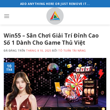
Chuyển
ADD ANYTHING HERE OR JUST REMOVE IT...
đến
nội
dung
Win55 – Sân Chơi Giải Trí Đỉnh Cao
Số 1 Dành Cho Game Thủ Việt
ĐÃ ĐĂNG TRÊN
THÁNG 8 10, 2025
BỞI
TÔ TUẤN TÀI NĂNG
10
Th8