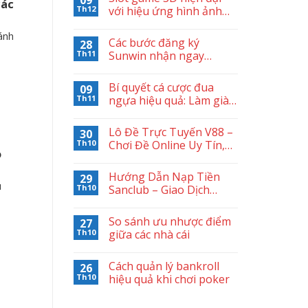
09
các
Th12
với hiệu ứng hình ảnh
cực kỳ sống động
ánh
Các bước đăng ký
28
Th11
Sunwin nhận ngay
khuyến mãi tân thủ
Bí quyết cá cược đua
09
Th11
ngựa hiệu quả: Làm giàu
không khó
Lô Đề Trực Tuyến V88 –
30
Th10
Chơi Đề Online Uy Tín,
o
Trả Thưởng Nhanh
Hướng Dẫn Nạp Tiền
29
u
Th10
Sanclub – Giao Dịch
Nhanh, Uy Tín 100%
So sánh ưu nhược điểm
27
Th10
giữa các nhà cái
Cách quản lý bankroll
26
Th10
hiệu quả khi chơi poker