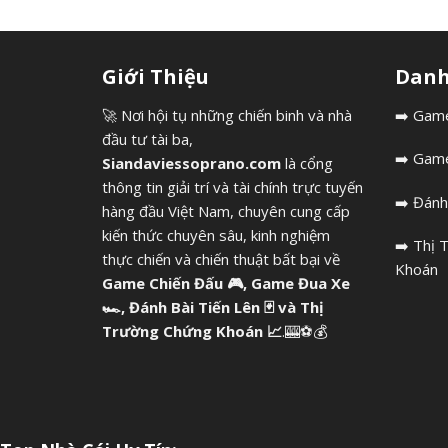
Giới Thiệu
Danh
🚀 Nơi hội tụ những chiến binh và nhà
➡️
Game
đầu tư tài ba,
➡️
Game
Siandaviessoprano.com
là cổng
thông tin giải trí và tài chính trực tuyến
➡️
Đánh 
hàng đầu Việt Nam, chuyên cung cấp
kiến thức chuyên sâu, kinh nghiệm
➡️
Thị 
thực chiến và chiến thuật bất bại về
Khoán
Game Chiến Đấu
🎮,
Game Đua Xe
🏎️,
Đánh Bài Tiến Lên
🃏 và
Thị
Trường Chứng Khoán
📈
.🎰⚽💰