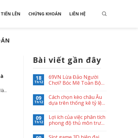
 TIẾN LÊN
CHỨNG KHOÁN
LIÊN HỆ
OÁN
Bài viết gần đây
hà
69VN Lừa Đảo Người
18
Th12
Chơi? Bóc Mẽ Toàn Bộ
Sự Thật
à...
Cách chọn kèo châu Âu
09
Th12
dựa trên thống kê tỷ lệ
chiến thắng
Lợi ích của việc phân tích
09
Th12
phong độ thủ môn trước
khi đặt kèo
Slot game 3D hiện đại