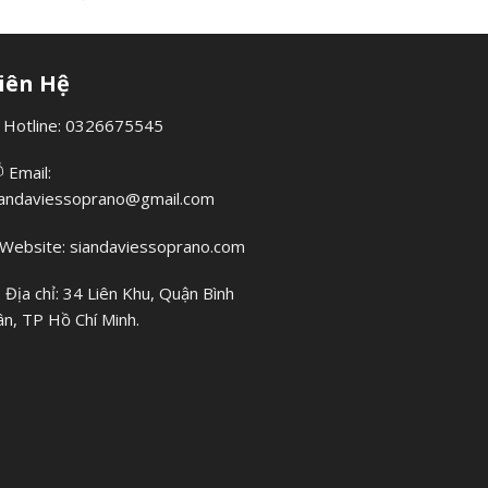
iên Hệ
️ Hotline: 0326675545
 Email:
iandaviessoprano@gmail.com
 Website:
siandaviessoprano.com
 Địa chỉ: 34 Liên Khu, Quận Bình
ân, TP Hồ Chí Minh.