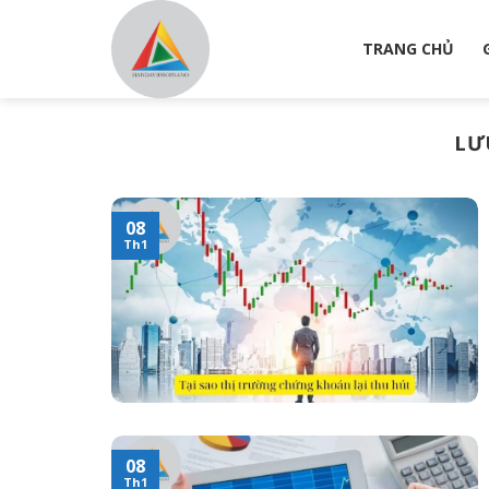
Chuyển
đến
TRANG CHỦ
nội
dung
LƯ
08
Th1
08
Th1