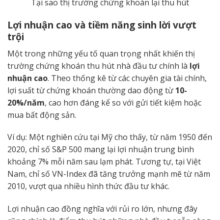
Tại sao thị trường chứng khoán lại thu hút
Lợi nhuận cao và tiềm năng sinh lời vượt
trội
Một trong những yếu tố quan trọng nhất khiến thị
trường chứng khoán thu hút nhà đầu tư chính là
lợi
nhuận cao
. Theo thống kê từ các chuyên gia tài chính,
lợi suất từ chứng khoán thường dao động từ
10-
20%/năm
, cao hơn đáng kể so với gửi tiết kiệm hoặc
mua bất động sản.
Ví dụ: Một nghiên cứu tại Mỹ cho thấy, từ năm 1950 đến
2020, chỉ số S&P 500 mang lại lợi nhuận trung bình
khoảng 7% mỗi năm sau lạm phát. Tương tự, tại Việt
Nam, chỉ số VN-Index đã tăng trưởng mạnh mẽ từ năm
2010, vượt qua nhiều hình thức đầu tư khác.
Lợi nhuận cao đồng nghĩa với rủi ro lớn, nhưng đây