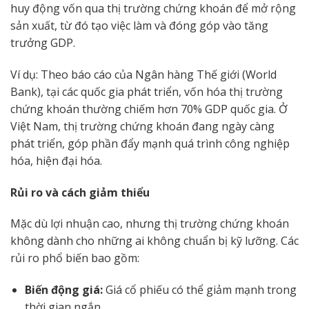
huy động vốn qua thị trường chứng khoán để mở rộng
sản xuất, từ đó tạo việc làm và đóng góp vào tăng
trưởng GDP.
Ví dụ: Theo báo cáo của Ngân hàng Thế giới (World
Bank), tại các quốc gia phát triển, vốn hóa thị trường
chứng khoán thường chiếm hơn 70% GDP quốc gia. Ở
Việt Nam, thị trường chứng khoán đang ngày càng
phát triển, góp phần đẩy mạnh quá trình công nghiệp
hóa, hiện đại hóa.
Rủi ro và cách giảm thiểu
Mặc dù lợi nhuận cao, nhưng thị trường chứng khoán
không dành cho những ai không chuẩn bị kỹ lưỡng. Các
rủi ro phổ biến bao gồm:
Biến động giá:
Giá cổ phiếu có thể giảm mạnh trong
thời gian ngắn.