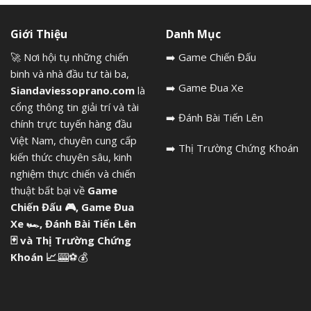
Giới Thiệu
Danh Mục
🚀 Nơi hội tụ những chiến
➡️
Game Chiến Đấu
binh và nhà đầu tư tài ba,
➡️
Game Đua Xe
Siandaviessoprano.com
là
cổng thông tin giải trí và tài
➡️
Đánh Bài Tiến Lên
chính trực tuyến hàng đầu
Việt Nam, chuyên cung cấp
➡️
Thị Trường Chứng Khoán
kiến thức chuyên sâu, kinh
nghiệm thực chiến và chiến
thuật bất bại về
Game
Chiến Đấu
🎮,
Game Đua
Xe
🏎️,
Đánh Bài Tiến Lên
🃏 và
Thị Trường Chứng
Khoán
📈
.🎰⚽💰