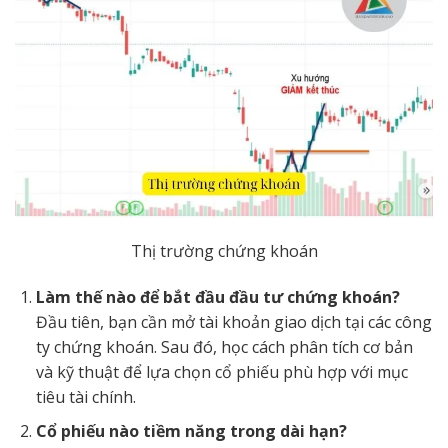
Thị trường chứng khoán
Làm thế nào để bắt đầu đầu tư chứng khoán?
Đầu tiên, bạn cần mở tài khoản giao dịch tại các công
ty chứng khoán. Sau đó, học cách phân tích cơ bản
và kỹ thuật để lựa chọn cổ phiếu phù hợp với mục
tiêu tài chính.
Cổ phiếu nào tiềm năng trong dài hạn?