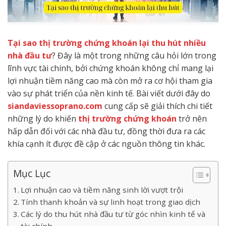
Tại sao thị trường chứng khoán lại thu hút nhiều
nhà đầu tư
? Đây là một trong những câu hỏi lớn trong
lĩnh vực tài chính, bởi chứng khoán không chỉ mang lại
lợi nhuận tiềm năng cao mà còn mở ra cơ hội tham gia
vào sự phát triển của nền kinh tế. Bài viết dưới đây do
siandaviessoprano.com
cung cấp sẽ giải thích chi tiết
những lý do khiến
thị trường chứng khoán
trở nên
hấp dẫn đối với các nhà đầu tư, đồng thời đưa ra các
khía cạnh ít được đề cập ở các nguồn thông tin khác.
Mục Lục
Lợi nhuận cao và tiềm năng sinh lời vượt trội
Tính thanh khoản và sự linh hoạt trong giao dịch
Các lý do thu hút nhà đầu tư từ góc nhìn kinh tế và