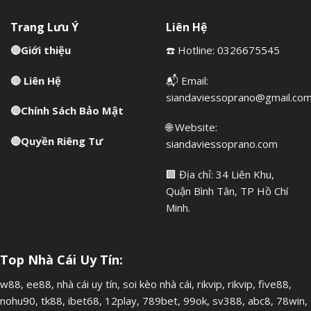
Trang Lưu Ý
Liên Hệ
🔴
Giới thiệu
☎️ Hotline: 0326675545
🔴
Liên Hệ
📬 Email:
siandaviessoprano@gmail.co
🔴
Chính Sách Bảo Mật
🌐 Website:
🔴
Quyền Riêng Tư
siandaviessoprano.com
🏢 Địa chỉ: 34 Liên Khu,
Quận Bình Tân, TP Hồ Chí
Minh.
Top Nhà Cái Uy Tín:
w88
,
ee88
,
nhà cái uy tín
,
soi kèo nhà cái
,
rikvip
,
rikvip
,
five88
,
nohu90
,
tk88
,
ibet68
,
12play
,
789bet
,
99ok
,
sv388
,
abc8
,
78win
,