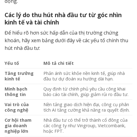
động.
Các lý do thu hút nhà đầu tư từ góc nhìn
kinh tế và tài chính
Để hiểu rõ hơn sức hấp dẫn của thị trường chứng
khoán, hãy xem bảng dưới đây về các yếu tố chính thu
hút nhà đầu tư:
Yếu tố
Mô tả chi tiết
Tăng trưởng
Phản ánh sức khỏe nền kinh tế, giúp nhà
kinh tế
đầu tư dự đoán xu hướng dài hạn.
Minh bạch
Quy định từ chính phủ yêu cầu công khai
thông tin
báo cáo tài chính, giúp giảm rủi ro đầu tư.
Vai trò của
Nền tảng giao dịch hiện đại, công cụ phân
công nghệ
tích AI tăng cường khả năng ra quyết định.
Cơ hội tham
Nhà đầu tư có thể trở thành cổ đông của
gia doanh
các công ty như Vingroup, Vietcombank,
nghiệp lớn
hoặc FPT.