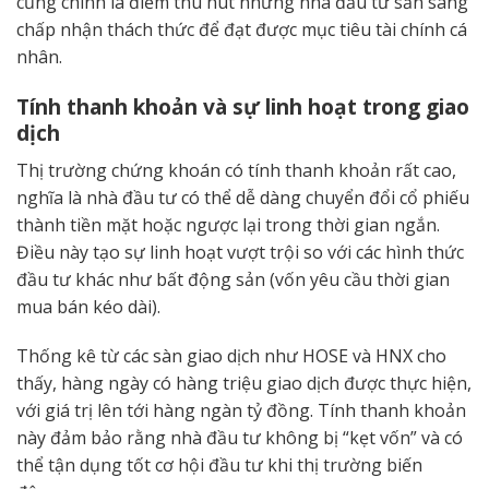
cũng chính là điểm thu hút những nhà đầu tư sẵn sàng
chấp nhận thách thức để đạt được mục tiêu tài chính cá
nhân.
Tính thanh khoản và sự linh hoạt trong giao
dịch
Thị trường chứng khoán có tính thanh khoản rất cao,
nghĩa là nhà đầu tư có thể dễ dàng chuyển đổi cổ phiếu
thành tiền mặt hoặc ngược lại trong thời gian ngắn.
Điều này tạo sự linh hoạt vượt trội so với các hình thức
đầu tư khác như bất động sản (vốn yêu cầu thời gian
mua bán kéo dài).
Thống kê từ các sàn giao dịch như HOSE và HNX cho
thấy, hàng ngày có hàng triệu giao dịch được thực hiện,
với giá trị lên tới hàng ngàn tỷ đồng. Tính thanh khoản
này đảm bảo rằng nhà đầu tư không bị “kẹt vốn” và có
thể tận dụng tốt cơ hội đầu tư khi thị trường biến