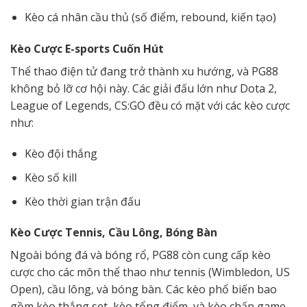
Kèo cá nhân cầu thủ (số điểm, rebound, kiến tạo)
Kèo Cược E-sports Cuốn Hút
Thể thao điện tử đang trở thành xu hướng, và PG88
không bỏ lỡ cơ hội này. Các giải đấu lớn như Dota 2,
League of Legends, CS:GO đều có mặt với các kèo cược
như:
Kèo đội thắng
Kèo số kill
Kèo thời gian trận đấu
Kèo Cược Tennis, Cầu Lông, Bóng Bàn
Ngoài bóng đá và bóng rổ, PG88 còn cung cấp kèo
cược cho các môn thể thao như tennis (Wimbledon, US
Open), cầu lông, và bóng bàn. Các kèo phổ biến bao
gồm kèo thắng set, kèo tổng điểm, và kèo chấp game.