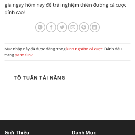
gia ngay hôm nay để trải nghiệm thiên đường cá cược
đỉnh cao!
Mục nhập này đã được đăng trong
kinh nghiệm cá cược
. Đánh dấu
trang
permalink
.
TÔ TUẤN TÀI NĂNG
Giới Thiệu
Danh Mục