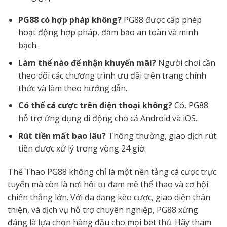
PG88 có hợp pháp không?
PG88 được cấp phép
hoạt động hợp pháp, đảm bảo an toàn và minh
bạch.
Làm thế nào để nhận khuyến mãi?
Người chơi cần
theo dõi các chương trình ưu đãi trên trang chính
thức và làm theo hướng dẫn.
Có thể cá cược trên điện thoại không?
Có, PG88
hỗ trợ ứng dụng di động cho cả Android và iOS.
Rút tiền mất bao lâu?
Thông thường, giao dịch rút
tiền được xử lý trong vòng 24 giờ.
Thể Thao PG88 không chỉ là một nền tảng cá cược trực
tuyến mà còn là nơi hội tụ đam mê thể thao và cơ hội
chiến thắng lớn. Với đa dạng kèo cược, giao diện thân
thiện, và dịch vụ hỗ trợ chuyên nghiệp, PG88 xứng
đáng là lựa chọn hàng đầu cho mọi bet thủ. Hãy tham