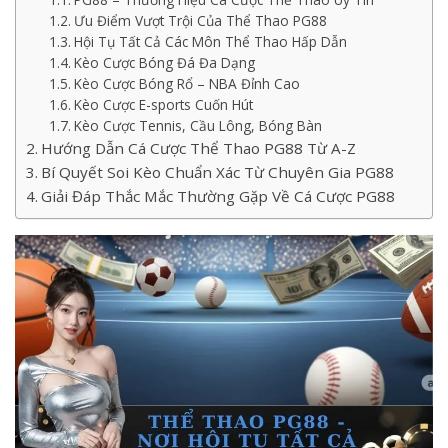
Ưu Điểm Vượt Trội Của Thể Thao PG88
Hội Tụ Tất Cả Các Môn Thể Thao Hấp Dẫn
Kèo Cược Bóng Đá Đa Dạng
Kèo Cược Bóng Rổ – NBA Đỉnh Cao
Kèo Cược E-sports Cuốn Hút
Kèo Cược Tennis, Cầu Lông, Bóng Bàn
Hướng Dẫn Cá Cược Thể Thao PG88 Từ A-Z
Bí Quyết Soi Kèo Chuẩn Xác Từ Chuyên Gia PG88
Giải Đáp Thắc Mắc Thường Gặp Về Cá Cược PG88