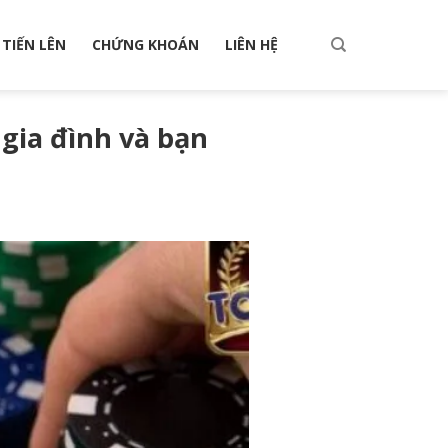
 TIẾN LÊN
CHỨNG KHOÁN
LIÊN HỆ
c gia đình và bạn