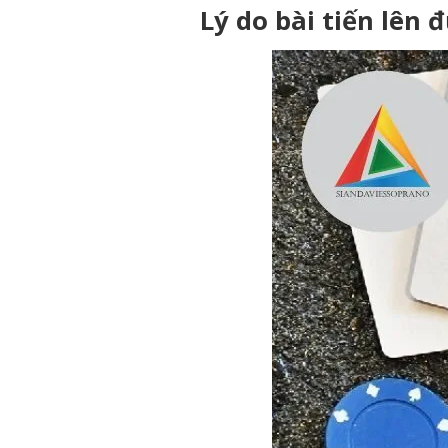
Lý do bài tiến lên 