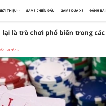
GIỚI THIỆU
GAME CHIẾN ĐẤU
GAME ĐUA XE
ĐÁNH BÀI
n lại là trò chơi phổ biến trong cá
UẤN TÀI NĂNG