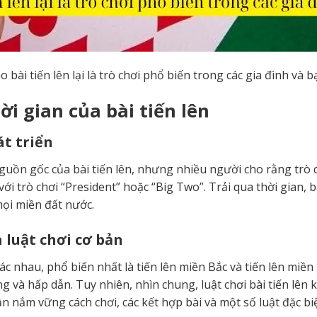
o bài tiến lên lại là trò chơi phổ biến trong các gia đình và 
i gian của bài tiến lên
át triển
 nguồn gốc của bài tiến lên, nhưng nhiều người cho rằng trò
 trò chơi “President” hoặc “Big Two”. Trải qua thời gian, bà
mọi miền đất nước.
 luật chơi cơ bản
ác nhau, phổ biến nhất là tiến lên miền Bắc và tiến lên miề
ng và hấp dẫn. Tuy nhiên, nhìn chung, luật chơi bài tiến lên
cần nắm vững cách chơi, các kết hợp bài và một số luật đặc bi