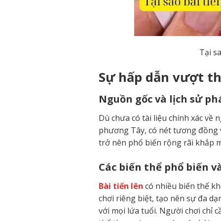
Tại sa
Sự hấp dẫn vượt thờ
Nguồn gốc và lịch sử ph
Dù chưa có tài liệu chính xác về
phương Tây, có nét tương đồng với
trở nên phổ biến rộng rãi khắp 
Các biến thể phổ biến và
Bài tiến lên
có nhiều biến thể kh
chơi riêng biệt, tạo nên sự đa dạ
với mọi lứa tuổi. Người chơi chỉ 