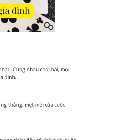
i nhau. Cùng nhau chơi bài, mọi
a đình.
căng thẳng, mệt mỏi của cuộc
đến con cháu đều có thể quây quần