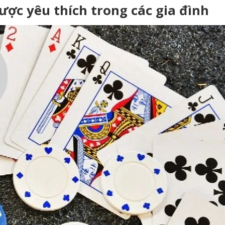
được yêu thích trong các gia đình