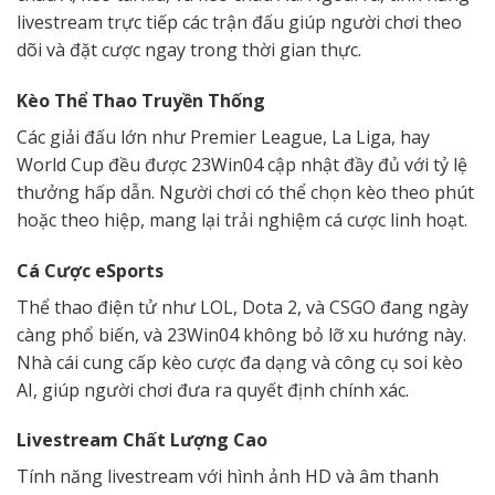
livestream trực tiếp các trận đấu giúp người chơi theo
dõi và đặt cược ngay trong thời gian thực.
Kèo Thể Thao Truyền Thống
Các giải đấu lớn như Premier League, La Liga, hay
World Cup đều được 23Win04 cập nhật đầy đủ với tỷ lệ
thưởng hấp dẫn. Người chơi có thể chọn kèo theo phút
hoặc theo hiệp, mang lại trải nghiệm cá cược linh hoạt.
Cá Cược eSports
Thể thao điện tử như LOL, Dota 2, và CSGO đang ngày
càng phổ biến, và 23Win04 không bỏ lỡ xu hướng này.
Nhà cái cung cấp kèo cược đa dạng và công cụ soi kèo
AI, giúp người chơi đưa ra quyết định chính xác.
Livestream Chất Lượng Cao
Tính năng livestream với hình ảnh HD và âm thanh