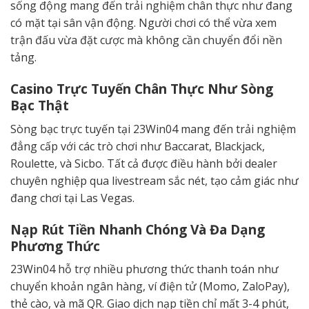
sống động mang đến trải nghiệm chân thực như đang
có mặt tại sân vận động. Người chơi có thể vừa xem
trận đấu vừa đặt cược mà không cần chuyển đổi nền
tảng.
Casino Trực Tuyến Chân Thực Như Sòng
Bạc Thật
Sòng bạc trực tuyến tại 23Win04 mang đến trải nghiệm
đẳng cấp với các trò chơi như Baccarat, Blackjack,
Roulette, và Sicbo. Tất cả được điều hành bởi dealer
chuyên nghiệp qua livestream sắc nét, tạo cảm giác như
đang chơi tại Las Vegas.
Nạp Rút Tiền Nhanh Chóng Và Đa Dạng
Phương Thức
23Win04 hỗ trợ nhiều phương thức thanh toán như
chuyển khoản ngân hàng, ví điện tử (Momo, ZaloPay),
thẻ cào, và mã QR. Giao dịch nạp tiền chỉ mất 3-4 phút,