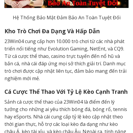
Hệ Thống Bảo Mật Đảm Bảo An Toàn Tuyệt Đối
Kho Trò Chơi Đa Dạng Và Hấp Dẫn
23Win04 cung cấp hơn 10.000 trò chơi từ các nhà phát
triển nổi tiếng như Evolution Gaming, NetEnt, và CQ9.
Từ cá cược thể thao, casino trực tuyến đến nổ hũ và
bắn cá, nhà cái đáp ứng mọi sở thích giải trí. Danh mục
trò chơi được cập nhật liên tục, đảm bảo mang đến trải
nghiệm mới mẻ.
Cá Cược Thể Thao Với Tỷ Lệ Kèo Cạnh Tranh
Sảnh cá cược thể thao của 23Win04 là điểm đến lý
tưởng cho những ai yêu thích bóng đá, bóng rổ, tennis
hay eSports. Nhà cái cung cấp tỷ lệ kèo cập nhật theo
thời gian thực, hỗ trợ các loại kèo đa dạng như kèo
châu Á, kèo tài xỉu, và kèo châu Âu. Ngoài ra, tính năng