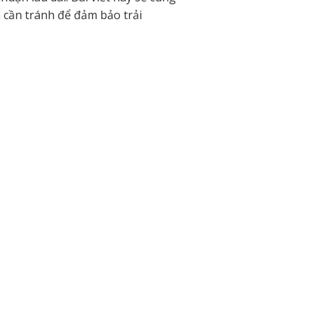
m cần tránh để đảm bảo trải