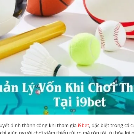
quyết định thành công khi tham gia
i9bet
, đặc biệt trong cá 
hỉ giúp người chơi giảm thiểu rủi ro mà còn tối ưu hóa lợi n