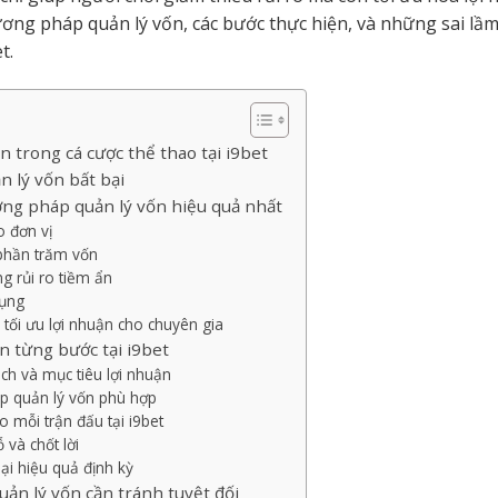
ương pháp quản lý vốn, các bước thực hiện, và những sai lầ
t.
 trong cá cược thể thao tại i9bet
n lý vốn bất bại
ơng pháp quản lý vốn hiệu quả nhất
 đơn vị
phần trăm vốn
g rủi ro tiềm ẩn
dụng
tối ưu lợi nhuận cho chuyên gia
 từng bước tại i9bet
ch và mục tiêu lợi nhuận
p quản lý vốn phù hợp
o mỗi trận đấu tại i9bet
 và chốt lời
ại hiệu quả định kỳ
ản lý vốn cần tránh tuyệt đối