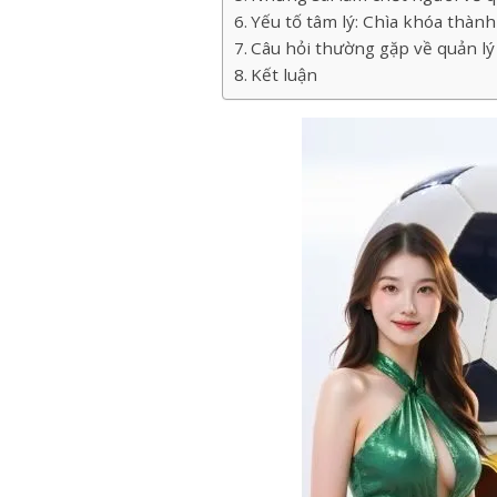
Yếu tố tâm lý: Chìa khóa thành
Câu hỏi thường gặp về quản lý 
Kết luận