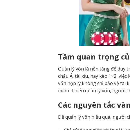
Tầm quan trọng của
Quản lý vốn là nền tảng để duy tr
châu Á, tài xỉu, hay kèo 1×2, việ
vốn hợp lý không chỉ bảo vệ tài 
minh. Thiếu quản lý vốn, người ch
Các nguyên tắc vàn
Để quản lý vốn hiệu quả, người c