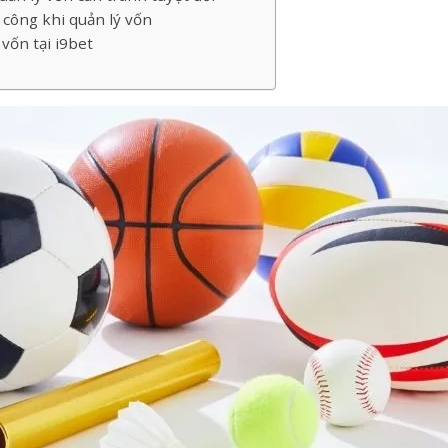
 công khi quản lý vốn
vốn tại i9bet