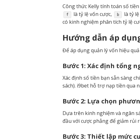
Công thức Kelly tính toán số tiền
là tỷ lệ vốn cược,
là tỷ l
f
b
có kinh nghiệm phân tích tỷ lệ cư
Hướng dẫn áp dụng 
Để áp dụng quản lý vốn hiệu quả t
Bước 1: Xác định tổng n
Xác định số tiền bạn sẵn sàng chi
sách). i9bet hỗ trợ nạp tiền qu
Bước 2: Lựa chọn phươn
Dựa trên kinh nghiệm và ngân sá
đầu với cược phẳng để giảm rủi r
Bước 3: Thiết lập mức cư