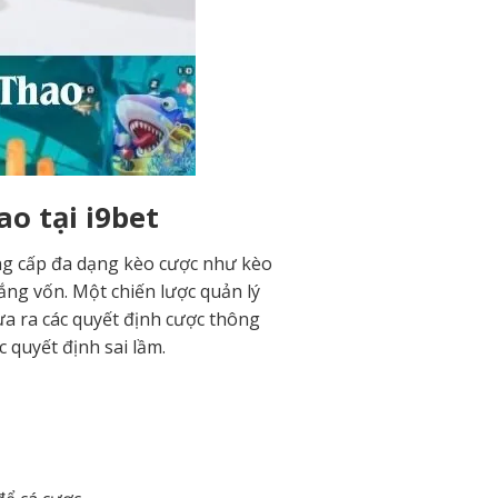
o tại i9bet
cung cấp đa dạng kèo cược như kèo
rắng vốn. Một chiến lược quản lý
ưa ra các quyết định cược thông
c quyết định sai lầm.