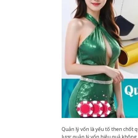
Quản lý vốn là yếu tố then chốt 
lược quản lý vốn hiệu quả không c