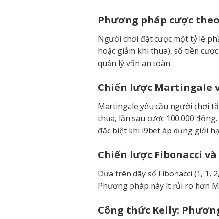
Phương pháp cược theo 
Người chơi đặt cược một tỷ lệ ph
hoặc giảm khi thua), số tiền cư
quản lý vốn an toàn.
Chiến lược Martingale v
Martingale yêu cầu người chơi tăn
thua, lần sau cược 100.000 đồng.
đặc biệt khi i9bet áp dụng giới hạ
Chiến lược Fibonacci v
Dựa trên dãy số Fibonacci (1, 1, 
Phương pháp này ít rủi ro hơn Ma
Công thức Kelly: Phương