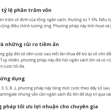
tỷ lệ phần trăm vốn
ần trăm cố định của tổng ngân sách, thường từ 1-5%. Nếu n
ợc cũng điều chỉnh tương ứng. Phương pháp này linh hoạt 
à những rủi ro tiềm ẩn
g gấp đôi số tiền cược sau mỗi lần thua để bù lại số vốn đã
 Tuy nhiên, phương pháp này đòi hỏi ngân sách lớn và có rủi
n cược tối đa.
à ứng dụng
2, 3, 5, 8…), phương pháp này tăng mức cược theo dãy số sau
rtingale nhưng vẫn cần ngân sách đủ lớn để duy trì qua các
 pháp tối ưu lợi nhuận cho chuyên gia