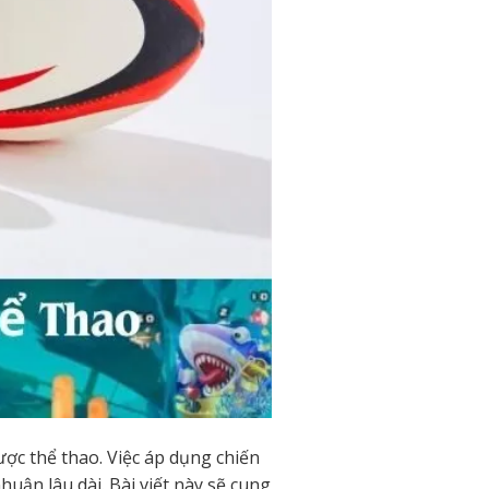
cược thể thao. Việc áp dụng chiến
huận lâu dài. Bài viết này sẽ cung