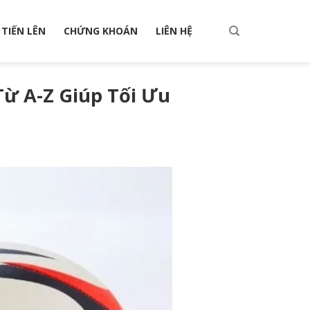
 TIẾN LÊN
CHỨNG KHOÁN
LIÊN HỆ
Từ A-Z Giúp Tối Ưu