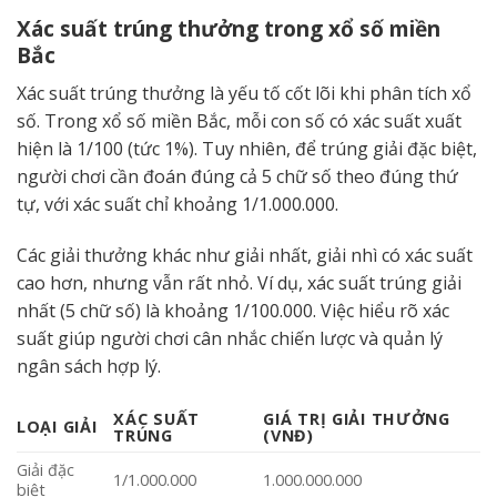
Xác suất trúng thưởng trong xổ số miền
Bắc
Xác suất trúng thưởng là yếu tố cốt lõi khi phân tích xổ
số. Trong xổ số miền Bắc, mỗi con số có xác suất xuất
hiện là 1/100 (tức 1%). Tuy nhiên, để trúng giải đặc biệt,
người chơi cần đoán đúng cả 5 chữ số theo đúng thứ
tự, với xác suất chỉ khoảng 1/1.000.000.
Các giải thưởng khác như giải nhất, giải nhì có xác suất
cao hơn, nhưng vẫn rất nhỏ. Ví dụ, xác suất trúng giải
nhất (5 chữ số) là khoảng 1/100.000. Việc hiểu rõ xác
suất giúp người chơi cân nhắc chiến lược và quản lý
ngân sách hợp lý.
XÁC SUẤT
GIÁ TRỊ GIẢI THƯỞNG
LOẠI GIẢI
TRÚNG
(VNĐ)
Giải đặc
1/1.000.000
1.000.000.000
biệt