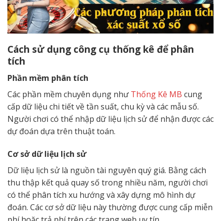
Cách sử dụng công cụ thống kê để phân
tích
Phần mềm phân tích
Các phần mềm chuyên dụng như
Thống Kê MB
cung
cấp dữ liệu chi tiết về tần suất, chu kỳ và các mẫu số.
Người chơi có thể nhập dữ liệu lịch sử để nhận được các
dự đoán dựa trên thuật toán.
Cơ sở dữ liệu lịch sử
Dữ liệu lịch sử là nguồn tài nguyên quý giá. Bằng cách
thu thập kết quả quay số trong nhiều năm, người chơi
có thể phân tích xu hướng và xây dựng mô hình dự
đoán. Các cơ sở dữ liệu này thường được cung cấp miễn
phí hoặc trả phí trên các trang web uy tín.