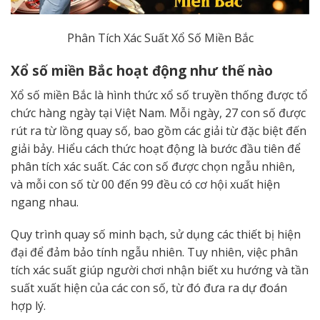
Phân Tích Xác Suất Xổ Số Miền Bắc
Xổ số miền Bắc hoạt động như thế nào
Xổ số miền Bắc là hình thức xổ số truyền thống được tổ
chức hàng ngày tại Việt Nam. Mỗi ngày, 27 con số được
rút ra từ lồng quay số, bao gồm các giải từ đặc biệt đến
giải bảy. Hiểu cách thức hoạt động là bước đầu tiên để
phân tích xác suất. Các con số được chọn ngẫu nhiên,
và mỗi con số từ 00 đến 99 đều có cơ hội xuất hiện
ngang nhau.
Quy trình quay số minh bạch, sử dụng các thiết bị hiện
đại để đảm bảo tính ngẫu nhiên. Tuy nhiên, việc phân
tích xác suất giúp người chơi nhận biết xu hướng và tần
suất xuất hiện của các con số, từ đó đưa ra dự đoán
hợp lý.