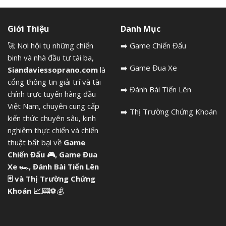
Giới Thiệu
Danh Mục
🚀 Nơi hội tụ những chiến
➡️
Game Chiến Đấu
binh và nhà đầu tư tài ba,
➡️
Game Đua Xe
Siandaviessoprano.com
là
cổng thông tin giải trí và tài
➡️
Đánh Bài Tiến Lên
chính trực tuyến hàng đầu
Việt Nam, chuyên cung cấp
➡️
Thị Trường Chứng Khoán
kiến thức chuyên sâu, kinh
nghiệm thực chiến và chiến
thuật bất bại về
Game
Chiến Đấu
🎮,
Game Đua
Xe
🏎️,
Đánh Bài Tiến Lên
🃏 và
Thị Trường Chứng
Khoán
📈
.🎰⚽💰