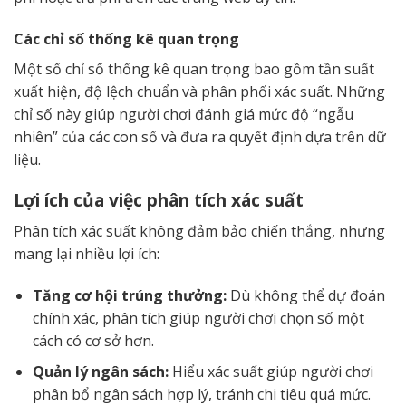
Các chỉ số thống kê quan trọng
Một số chỉ số thống kê quan trọng bao gồm tần suất
xuất hiện, độ lệch chuẩn và phân phối xác suất. Những
chỉ số này giúp người chơi đánh giá mức độ “ngẫu
nhiên” của các con số và đưa ra quyết định dựa trên dữ
liệu.
Lợi ích của việc phân tích xác suất
Phân tích xác suất không đảm bảo chiến thắng, nhưng
mang lại nhiều lợi ích:
Tăng cơ hội trúng thưởng:
Dù không thể dự đoán
chính xác, phân tích giúp người chơi chọn số một
cách có cơ sở hơn.
Quản lý ngân sách:
Hiểu xác suất giúp người chơi
phân bổ ngân sách hợp lý, tránh chi tiêu quá mức.