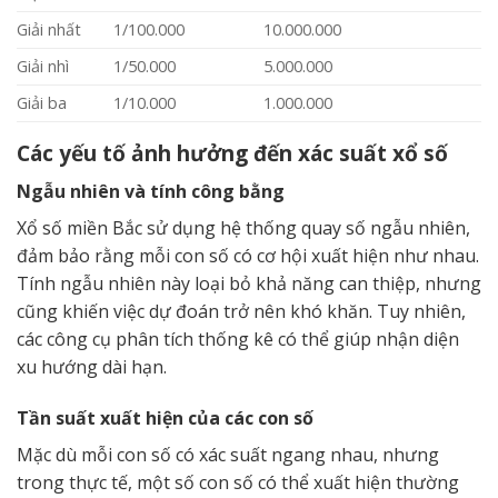
Giải nhất
1/100.000
10.000.000
Giải nhì
1/50.000
5.000.000
Giải ba
1/10.000
1.000.000
Các yếu tố ảnh hưởng đến xác suất xổ số
Ngẫu nhiên và tính công bằng
Xổ số miền Bắc sử dụng hệ thống quay số ngẫu nhiên,
đảm bảo rằng mỗi con số có cơ hội xuất hiện như nhau.
Tính ngẫu nhiên này loại bỏ khả năng can thiệp, nhưng
cũng khiến việc dự đoán trở nên khó khăn. Tuy nhiên,
các công cụ phân tích thống kê có thể giúp nhận diện
xu hướng dài hạn.
Tần suất xuất hiện của các con số
Mặc dù mỗi con số có xác suất ngang nhau, nhưng
trong thực tế, một số con số có thể xuất hiện thường