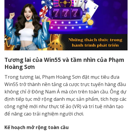
Tương lai của Win55 và tầm nhìn của Phạm
Hoàng Sơn
Trong tương lai, Phạm Hoàng Sơn đặt mục tiêu đưa
Win55 trở thành nền tảng cá cược trực tuyến hàng đầu
không chỉ ở Đông Nam Á mà còn trên toàn cầu. Ông dự
định tiếp tục mở rộng danh mục sản phẩm, tích hợp các
công nghệ mới như thực tế ảo (VR) và trí tuệ nhân tạo
để nâng cao trải nghiệm người chơi.
Kế hoạch mở rộng toàn cầu