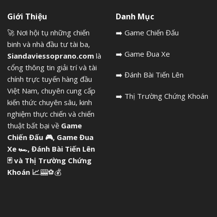
Giới Thiệu
Danh Mục
🚀 Nơi hội tụ những chiến
➡️
Game Chiến Đấu
binh và nhà đầu tư tài ba,
➡️
Game Đua Xe
Siandaviessoprano.com
là
cổng thông tin giải trí và tài
➡️
Đánh Bài Tiến Lên
chính trực tuyến hàng đầu
Việt Nam, chuyên cung cấp
➡️
Thị Trường Chứng Khoán
kiến thức chuyên sâu, kinh
nghiệm thực chiến và chiến
thuật bất bại về
Game
Chiến Đấu
🎮,
Game Đua
Xe
🏎️,
Đánh Bài Tiến Lên
🃏 và
Thị Trường Chứng
Khoán
📈
.🎰⚽💰