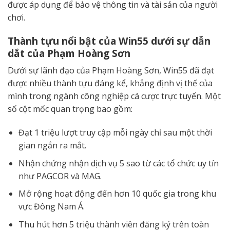
được áp dụng để bảo vệ thông tin và tài sản của người
chơi.
Thành tựu nổi bật của Win55 dưới sự dẫn
dắt của Phạm Hoàng Sơn
Dưới sự lãnh đạo của Phạm Hoàng Sơn, Win55 đã đạt
được nhiều thành tựu đáng kể, khẳng định vị thế của
mình trong ngành công nghiệp cá cược trực tuyến. Một
số cột mốc quan trọng bao gồm:
Đạt 1 triệu lượt truy cập mỗi ngày chỉ sau một thời
gian ngắn ra mắt.
Nhận chứng nhận dịch vụ 5 sao từ các tổ chức uy tín
như PAGCOR và MAG.
Mở rộng hoạt động đến hơn 10 quốc gia trong khu
vực Đông Nam Á.
Thu hút hơn 5 triệu thành viên đăng ký trên toàn