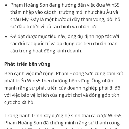
Phạm Hoàng Sơn đang hướng đến việc đưa Win55
thâm nhập vào các thị trường mới như châu Âu và
châu Mỹ. Đây là một bước đi đầy tham vọng, đòi hỏi
sự đầu tư lớn về cả tài chính và nhân lực.
Để đạt được mục tiêu này, ông dự định hợp tác với
các đối tác quốc tế và áp dụng các tiêu chuẩn toàn
cầu trong hoạt động kinh doanh.
Phát triển bền vững
Bên cạnh việc mở rộng, Phạm Hoàng Sơn cũng cam kết
phát triển Win55 theo hướng bền vững. Ông nhấn
mạnh rằng sự phát triển của doanh nghiệp phải đi đôi
với việc bảo vệ lợi ích của người chơi và đóng góp tích
cực cho xã hội.
Trong hành trình xây dựng hệ sinh thái cá cược Win55,
Phạm Hoàng Sơn đã chứng minh rằng sự thành công