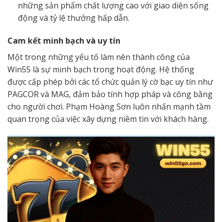
những sản phẩm chất lượng cao với giao diện sống
động và tỷ lệ thưởng hấp dẫn.
Cam kết minh bạch và uy tín
Một trong những yếu tố làm nên thành công của
Win55 là sự minh bạch trong hoạt động. Hệ thống
được cấp phép bởi các tổ chức quản lý cờ bạc uy tín như
PAGCOR và MAG, đảm bảo tính hợp pháp và công bằng
cho người chơi. Phạm Hoàng Sơn luôn nhấn mạnh tầm
quan trọng của việc xây dựng niềm tin với khách hàng.