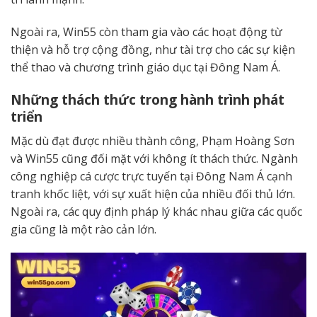
Ngoài ra, Win55 còn tham gia vào các hoạt động từ
thiện và hỗ trợ cộng đồng, như tài trợ cho các sự kiện
thể thao và chương trình giáo dục tại Đông Nam Á.
Những thách thức trong hành trình phát
triển
Mặc dù đạt được nhiều thành công, Phạm Hoàng Sơn
và Win55 cũng đối mặt với không ít thách thức. Ngành
công nghiệp cá cược trực tuyến tại Đông Nam Á cạnh
tranh khốc liệt, với sự xuất hiện của nhiều đối thủ lớn.
Ngoài ra, các quy định pháp lý khác nhau giữa các quốc
gia cũng là một rào cản lớn.