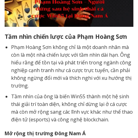
Tầm nhìn chiến lược của Phạm Hoàng Sơn
Phạm Hoàng Sơn không chỉ là một doanh nhân mà
còn là một nhà chiến lược với tầm nhìn dài hạn. Ông
hiểu rằng để tồn tại và phát triển trong ngành công
nghiệp cạnh tranh như cá cược trực tuyến, cần phải
không ngừng đổi mới và thích nghi với xu hướng thị
trường.
Tầm nhìn của ông là biến Win55 thành một hệ sinh
thái giải trí toàn diện, không chỉ dừng lại ở cá cược
mà còn mở rộng sang các lĩnh vực khác như thể thao
điện tử (esports) và công nghệ blockchain.
Mở rộng thị trường Đông Nam Á