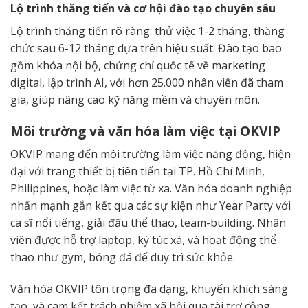
Lộ trình thăng tiến và cơ hội đào tạo chuyên sâu
Lộ trình thăng tiến rõ ràng: thử việc 1-2 tháng, thăng
chức sau 6-12 tháng dựa trên hiệu suất. Đào tạo bao
gồm khóa nội bộ, chứng chỉ quốc tế về marketing
digital, lập trình AI, với hơn 25.000 nhân viên đã tham
gia, giúp nâng cao kỹ năng mềm và chuyên môn.
Môi trường và văn hóa làm việc tại OKVIP
OKVIP mang đến môi trường làm việc năng động, hiện
đại với trang thiết bị tiên tiến tại TP. Hồ Chí Minh,
Philippines, hoặc làm việc từ xa. Văn hóa doanh nghiệp
nhấn mạnh gắn kết qua các sự kiện như Year Party với
ca sĩ nổi tiếng, giải đấu thể thao, team-building. Nhân
viên được hỗ trợ laptop, ký túc xá, và hoạt động thể
thao như gym, bóng đá để duy trì sức khỏe.
Văn hóa OKVIP tôn trọng đa dạng, khuyến khích sáng
tạo, và cam kết trách nhiệm xã hội qua tài trợ cộng