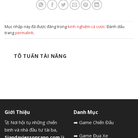
Mục nhập này đã được đăng trong
kinh nghiệm cá cược
. Đánh dấu
trang
permalink
.
TÔ TUẤN TÀI NĂNG
Giới Thiệu
Danh Mục
🚀 Nơi hội tụ những chiến
➡️
Game Chiến Đấu
binh và nhà đầu tư tài ba,
➡️
Game Đua Xe
Siandaviessoprano.com
là