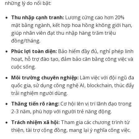
những lý do nổi bật:
Thu nhập cạnh tranh:
Lương cứng cao hơn 20%
mặt bằng ngành, kết hợp hoa hồng không giới hạn,
giúp nhân viên đạt thu nhập hàng trăm triệu
đồng/tháng.
Phúc lợi toàn diện:
Bảo hiểm đầy đủ, nghỉ phép linh
hoạt, hỗ trợ đào tạo, đảm bảo cân bằng công việc và
cuộc sống.
Môi trường chuyên nghiệp:
Làm việc với đội ngũ đa
quốc gia, sử dụng công nghệ AI, blockchain, thúc đẩy
trải nghiệm người dùng.
Thăng tiến rõ ràng:
Cơ hội lên vị trí lãnh đạo trong
2-3 năm, phù hợp với người trẻ năng động.
Trách nhiệm xã hội:
Tham gia các chương trình từ
thiện, tài trợ cộng đồng, mang lại ý nghĩa công việc.