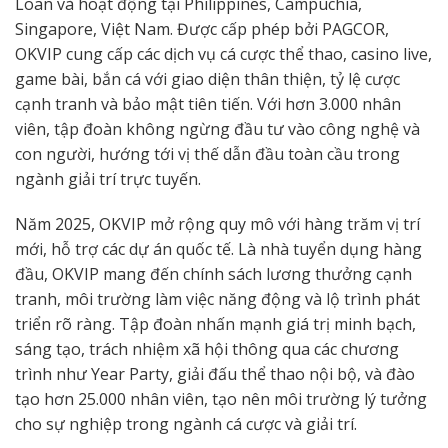
Loan và hoạt động tại Philippines, Campuchia,
Singapore, Việt Nam. Được cấp phép bởi PAGCOR,
OKVIP cung cấp các dịch vụ cá cược thể thao, casino live,
game bài, bắn cá với giao diện thân thiện, tỷ lệ cược
cạnh tranh và bảo mật tiên tiến. Với hơn 3.000 nhân
viên, tập đoàn không ngừng đầu tư vào công nghệ và
con người, hướng tới vị thế dẫn đầu toàn cầu trong
ngành giải trí trực tuyến.
Năm 2025, OKVIP mở rộng quy mô với hàng trăm vị trí
mới, hỗ trợ các dự án quốc tế. Là nhà tuyển dụng hàng
đầu, OKVIP mang đến chính sách lương thưởng cạnh
tranh, môi trường làm việc năng động và lộ trình phát
triển rõ ràng. Tập đoàn nhấn mạnh giá trị minh bạch,
sáng tạo, trách nhiệm xã hội thông qua các chương
trình như Year Party, giải đấu thể thao nội bộ, và đào
tạo hơn 25.000 nhân viên, tạo nên môi trường lý tưởng
cho sự nghiệp trong ngành cá cược và giải trí.