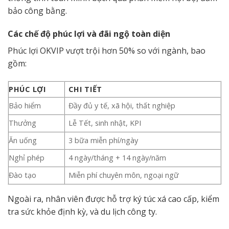
bảo công bằng.
Các chế độ phúc lợi và đãi ngộ toàn diện
Phúc lợi OKVIP vượt trội hơn 50% so với ngành, bao
gồm:
PHÚC LỢI
CHI TIẾT
Bảo hiểm
Đầy đủ y tế, xã hội, thất nghiệp
Thưởng
Lễ Tết, sinh nhật, KPI
Ăn uống
3 bữa miễn phí/ngày
Nghỉ phép
4 ngày/tháng + 14 ngày/năm
Đào tạo
Miễn phí chuyên môn, ngoại ngữ
Ngoài ra, nhân viên được hỗ trợ ký túc xá cao cấp, kiểm
tra sức khỏe định kỳ, và du lịch công ty.