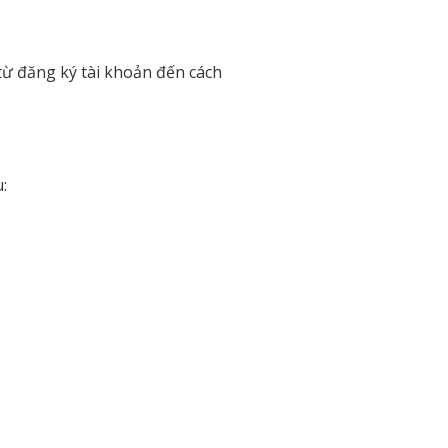
từ đăng ký tài khoản đến cách
: