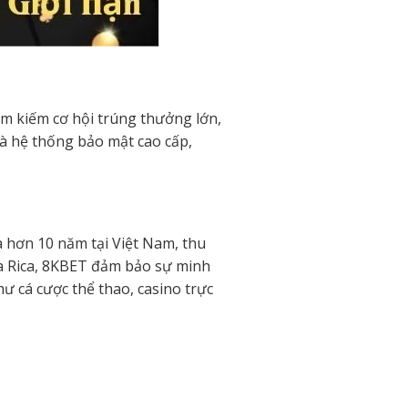
tìm kiếm cơ hội trúng thưởng lớn,
n và hệ thống bảo mật cao cấp,
à hơn 10 năm tại Việt Nam, thu
ta Rica, 8KBET đảm bảo sự minh
 cá cược thể thao, casino trực