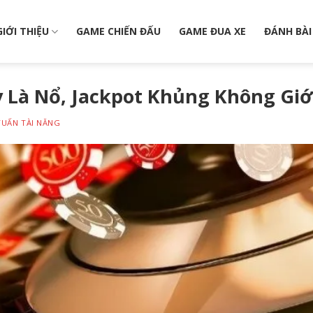
GIỚI THIỆU
GAME CHIẾN ĐẤU
GAME ĐUA XE
ĐÁNH BÀI
 Là Nổ, Jackpot Khủng Không Giớ
TUẤN TÀI NĂNG