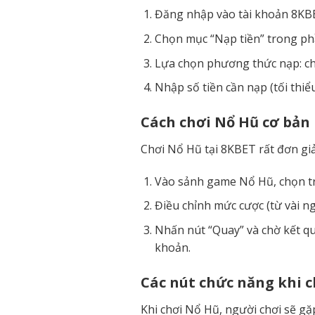
Đăng nhập vào tài khoản 8KB
Chọn mục “Nạp tiền” trong phầ
Lựa chọn phương thức nạp: ch
Nhập số tiền cần nạp (tối thiể
Cách chơi Nổ Hũ cơ bản
Chơi Nổ Hũ tại 8KBET rất đơn gi
Vào sảnh game Nổ Hũ, chọn trò
Điều chỉnh mức cược (từ vài ng
Nhấn nút “Quay” và chờ kết qu
khoản.
Các nút chức năng khi c
Khi chơi Nổ Hũ, người chơi sẽ gặ