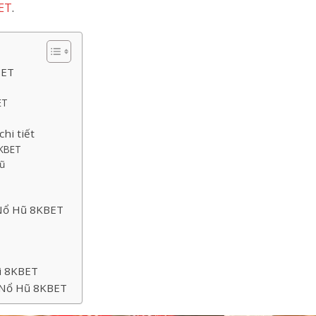
ET
.
BET
ET
hi tiết
8KBET
Hũ
 Nổ Hũ 8KBET
i 8KBET
i Nổ Hũ 8KBET