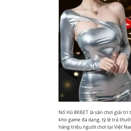
Nổ Hũ 8KBET là sân chơi giải trí
kho game đa dạng, tỷ lệ trả thư
hàng triệu người chơi tại Việt Nam