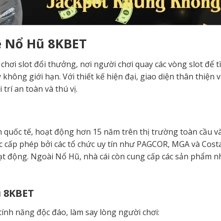
ề Nổ Hũ 8KBET
chơi slot đổi thưởng, nơi người chơi quay các vòng slot để 
lũy không giới hạn. Với thiết kế hiện đại, giao diện thân thiệ
rí an toàn và thú vị.
ín quốc tế, hoạt động hơn 15 năm trên thị trường toàn cầu v
ợc cấp phép bởi các tổ chức uy tín như PAGCOR, MGA và Cos
t động. Ngoài Nổ Hũ, nhà cái còn cung cấp các sản phẩm như
ũ 8KBET
ính năng độc đáo, làm say lòng người chơi: