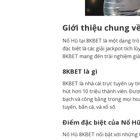
Giới thiệu chung v
Nổ Hũ tại 8KBET là một dạng trò 
đặc biệt là các giải jackpot tích 
8KBET mang đến trải nghiệm giải t
8KBET là gì
8KBET là nhà cái trực tuyến uy t
hút hơn 10 triệu thành viên. Đư
bạch và công bằng trong mọi hoạ
tuyến, bắn cá, và xổ số.
Điểm đặc biệt của Nổ H
Nổ Hũ 8KBET nổi bật với những t