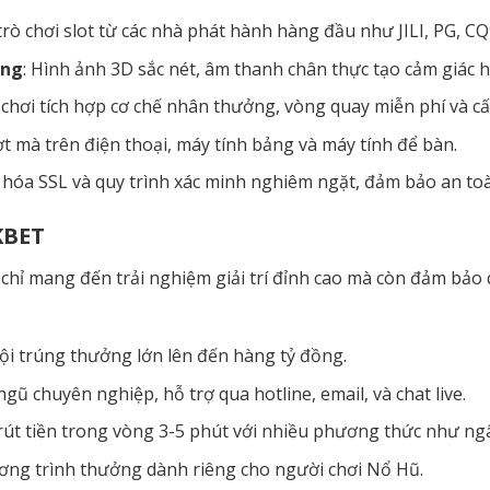
trò chơi slot từ các nhà phát hành hàng đầu như JILI, PG, CQ
ộng
: Hình ảnh 3D sắc nét, âm thanh chân thực tạo cảm giác h
ò chơi tích hợp cơ chế nhân thưởng, vòng quay miễn phí và c
ợt mà trên điện thoại, máy tính bảng và máy tính để bàn.
 hóa SSL và quy trình xác minh nghiêm ngặt, đảm bảo an toà
KBET
chỉ mang đến trải nghiệm giải trí đỉnh cao mà còn đảm bảo q
hội trúng thưởng lớn lên đến hàng tỷ đồng.
 ngũ chuyên nghiệp, hỗ trợ qua hotline, email, và chat live.
rút tiền trong vòng 3-5 phút với nhiều phương thức như ngâ
ương trình thưởng dành riêng cho người chơi Nổ Hũ.