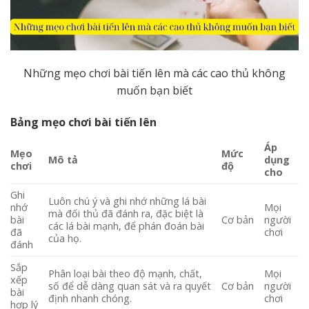
Những mẹo chơi bài tiến lên mà các cao thủ không
muốn bạn biết
Bảng mẹo chơi bài tiến lên
Áp
Mẹo
Mức
Mô tả
dụng
chơi
độ
cho
Ghi
Luôn chú ý và ghi nhớ những lá bài
nhớ
Mọi
mà đối thủ đã đánh ra, đặc biệt là
bài
Cơ bản
người
các lá bài mạnh, để phán đoán bài
đã
chơi
của họ.
đánh
Sắp
Phân loại bài theo độ mạnh, chất,
Mọi
xếp
số để dễ dàng quan sát và ra quyết
Cơ bản
người
bài
định nhanh chóng.
chơi
hợp lý