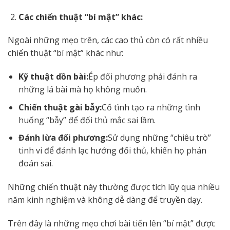
Các chiến thuật “bí mật” khác:
Ngoài những mẹo trên, các cao thủ còn có rất nhiều
chiến thuật “bí mật” khác như:
Kỹ thuật dồn bài:
Ép đối phương phải đánh ra
những lá bài mà họ không muốn.
Chiến thuật gài bẫy:
Cố tình tạo ra những tình
huống “bẫy” để đối thủ mắc sai lầm.
Đánh lừa đối phương:
Sử dụng những “chiêu trò”
tinh vi để đánh lạc hướng đối thủ, khiến họ phán
đoán sai.
Những chiến thuật này thường được tích lũy qua nhiều
năm kinh nghiệm và không dễ dàng để truyền dạy.
Trên đây là những mẹo chơi bài tiến lên “bí mật” được