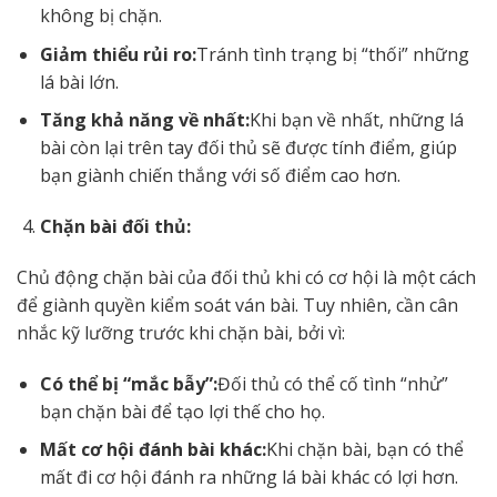
không bị chặn.
Giảm thiểu rủi ro:
Tránh tình trạng bị “thối” những
lá bài lớn.
Tăng khả năng về nhất:
Khi bạn về nhất, những lá
bài còn lại trên tay đối thủ sẽ được tính điểm, giúp
bạn giành chiến thắng với số điểm cao hơn.
Chặn bài đối thủ:
Chủ động chặn bài của đối thủ khi có cơ hội là một cách
để giành quyền kiểm soát ván bài. Tuy nhiên, cần cân
nhắc kỹ lưỡng trước khi chặn bài, bởi vì:
Có thể bị “mắc bẫy”:
Đối thủ có thể cố tình “nhử”
bạn chặn bài để tạo lợi thế cho họ.
Mất cơ hội đánh bài khác:
Khi chặn bài, bạn có thể
mất đi cơ hội đánh ra những lá bài khác có lợi hơn.