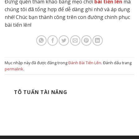
Đừng quên tham khảo bảng mẹo chơi
bài tiến lên
mà
chúng tôi đã tổng hợp để dễ dàng ghi nhớ và áp dụng
nhé! Chúc bạn thành công trên con đường chinh phục
bài tiến lên!
Mục nhập này đã được đăng trong
Đánh Bài Tiến Lên
. Đánh dấu trang
permalink
.
TÔ TUẤN TÀI NĂNG