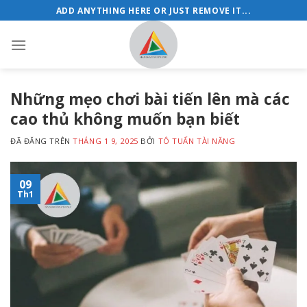
Chuyển
ADD ANYTHING HERE OR JUST REMOVE IT...
đến
nội
dung
Những mẹo chơi bài tiến lên mà các
cao thủ không muốn bạn biết
ĐÃ ĐĂNG TRÊN
THÁNG 1 9, 2025
BỞI
TÔ TUẤN TÀI NĂNG
09
Th1