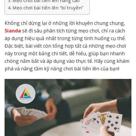
Mẹo chơi bài tiến lên nâng cao
Mẹo chơi bài tiến lên “bí truyền”
Không chỉ dừng lại ở những lời khuyên chung chung,
Sianda
sẽ đi sâu phân tích từng mẹo chơi, chỉ ra cách
áp dụng hiệu quả nhất trong từng tình huống cụ thể.
Đặc biệt, bài viết còn tổng hợp tất cả những mẹo chơi
này trong một bảng chi tiết, dễ hiểu, giúp bạn nhanh
chóng nắm bắt và áp dụng vào thực tế. Hãy cùng khám
phá và nâng tầm kỹ năng chơi bài tiến lên của bạn!