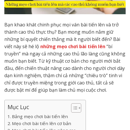
Bạn khao khát chinh phục mọi ván bài tiến lên và trở
thành cao thủ thực thụ? Bạn mong muốn nắm giữ
những bí quyết chiến thắng mà ít người biết đến? Bài
viết này sẽ hé lộ
những mẹo chơi bài tiến lên
“bí
truyền” mà ngay cả những cao thủ lão làng cũng không
muốn bạn biết. Từ kỹ thuật cơ bản cho người mới bắt
đầu, đến chiến thuật nâng cao dành cho người chơi dày
dạn kinh nghiệm, thậm chí cả những “chiêu trò” tinh vi
chỉ được truyền miệng trong giới cao thủ, tất cả sẽ
được bật mí để giúp bạn làm chủ mọi cuộc chơi.
Mục Lục
Bảng mẹo chơi bài tiến lên
Mẹo chơi bài tiến lên cơ bản