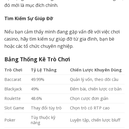
đó mới là mục đích chính.
Tìm Kiếm Sự Giúp Đỡ
Nếu bạn cảm thấy mình đang gặp vấn đề với việc chơi
casino, hãy tìm kiếm sự giúp đỡ từ gia đình, bạn bè
hoặc các tổ chức chuyên nghiệp.
Bảng Thống Kê Trò Chơi
Trò Chơi
Tỷ Lệ Thắng
Chiến Lược Khuyên Dùng
Baccarat
49.99%
Quản lý vốn, theo dõi cầu
Blackjack
49%
Đếm bài, chiến lược cơ bản
Roulette
48.6%
Chọn cược đơn giản
Slot Game
Thay đổi tùy trò
Chọn trò có RTP cao
Tùy thuộc kỹ
Poker
Luyện tập, chiến lược bluff
năng