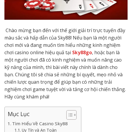
Chào mừng bạn đến với thế giới giải trí trực tuyến đầy
màu sắc và hấp dẫn của Sky88! Nếu bạn là một người
chơi mới và đang muốn tìm hiểu những kinh nghiệm
chơi casino online hiệu quả tại
Sky88go
, hoặc bạn là
một người chơi đã có kinh nghiệm và muốn nâng cao
kỹ năng của mình, thì bài viết này chính là dành cho
bạn. Chúng tôi sẽ chia sẻ những bí quyết, mẹo nhỏ và
chiến lược quan trọng để giúp bạn có những trải
nghiệm chơi game tuyệt vời và tăng cơ hội chiến thắng.
Hãy cùng khám phá!
Mục Lục
Tìm Hiểu Về Casino Sky88
Uy Tín và An Toàn