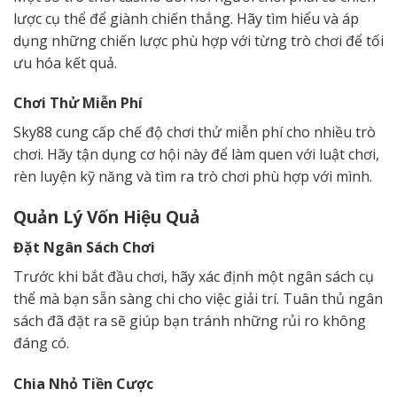
lược cụ thể để giành chiến thắng. Hãy tìm hiểu và áp
dụng những chiến lược phù hợp với từng trò chơi để tối
ưu hóa kết quả.
Chơi Thử Miễn Phí
Sky88 cung cấp chế độ chơi thử miễn phí cho nhiều trò
chơi. Hãy tận dụng cơ hội này để làm quen với luật chơi,
rèn luyện kỹ năng và tìm ra trò chơi phù hợp với mình.
Quản Lý Vốn Hiệu Quả
Đặt Ngân Sách Chơi
Trước khi bắt đầu chơi, hãy xác định một ngân sách cụ
thể mà bạn sẵn sàng chi cho việc giải trí. Tuân thủ ngân
sách đã đặt ra sẽ giúp bạn tránh những rủi ro không
đáng có.
Chia Nhỏ Tiền Cược