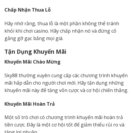
Chấp Nhận Thua Lỗ
Hãy nhớ rằng, thua lỗ là một phần không thể tránh
khỏi khi chơi casino. Hãy chấp nhận nó và đừng cố
gắng gỡ gạc bằng mọi giá.
Tận Dụng Khuyến Mãi
Khuyến Mãi Chào Mừng
Sky88 thường xuyên cung cấp các chương trình khuyến
mãi hấp dẫn cho người chơi mới. Hãy tận dụng những
khuyến mãi này để tăng vốn cược và cơ hội chiến thắng.
Khuyến Mãi Hoàn Trả
Một số trò chơi có chương trình khuyến mãi hoàn trả
tiền cược. Đây là một cơ hội tốt để giảm thiểu rủi ro và
tăng lợi nhuận.