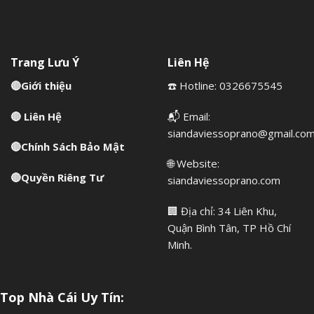
Trang Lưu Ý
Liên Hệ
🔴
Giới thiệu
☎️ Hotline: 0326675545
🔴
Liên Hệ
📬 Email:
siandaviessoprano@gmail.co
🔴
Chính Sách Bảo Mật
🌐 Website:
🔴
Quyền Riêng Tư
siandaviessoprano.com
🏢 Địa chỉ: 34 Liên Khu,
Quận Bình Tân, TP Hồ Chí
Minh.
Top Nhà Cái Uy Tín: