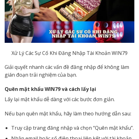
Xử Lý Các Sự Cố Khi Đăng Nhập Tài Khoản WIN79
Giải quyết nhanh các vấn đề đăng nhập để không làm
gián đoạn trải nghiệm của bạn.
Quên mật khẩu WIN79 và cách lấy lại
Lấy lại mật khẩu dễ dàng với các bước đơn giản.
Nếu bạn quên mật khẩu, hãy làm theo hướng dẫn sau:
Truy cập trang đăng nhập và chọn “Quên mật khẩu”.
Nhập email hoặc số điện thoại liên kết với tài khoản.