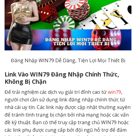
Đăng Nhập WIN79 Dễ Dàng, Tiện Lợi Mọi Thiết Bị
Link Vào WIN79 Đăng Nhập Chính Thức,
Không Bị Chặn
Để trải nghiệm các dịch vụ giải trí đỉnh cao từ
win79
,
người chơi cần sử dụng link đăng nhập chính thức từ
nhà cái uy tín. Các link này được cập nhật thường xuyên
để tránh tình trạng bị chặn bởi nhà mạng hoặc các vấn
đề kỹ thuật. Bạn có thể truy cập trang chủ WIN79 hoặc
các link phụ được cung cấp bởi đội ngũ hỗ trợ để đảm