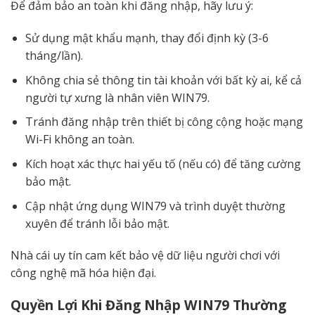
Để đảm bảo an toàn khi đăng nhập, hãy lưu ý:
Sử dụng mật khẩu mạnh, thay đổi định kỳ (3-6
tháng/lần).
Không chia sẻ thông tin tài khoản với bất kỳ ai, kể cả
người tự xưng là nhân viên WIN79.
Tránh đăng nhập trên thiết bị công cộng hoặc mạng
Wi-Fi không an toàn.
Kích hoạt xác thực hai yếu tố (nếu có) để tăng cường
bảo mật.
Cập nhật ứng dụng WIN79 và trình duyệt thường
xuyên để tránh lỗi bảo mật.
Nhà cái uy tín cam kết bảo vệ dữ liệu người chơi với
công nghệ mã hóa hiện đại.
Quyền Lợi Khi Đăng Nhập WIN79 Thường