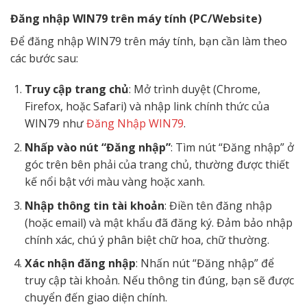
Đăng nhập WIN79 trên máy tính (PC/Website)
Để đăng nhập WIN79 trên máy tính, bạn cần làm theo
các bước sau:
Truy cập trang chủ
: Mở trình duyệt (Chrome,
Firefox, hoặc Safari) và nhập link chính thức của
WIN79 như
Đăng Nhập WIN79
.
Nhấp vào nút “Đăng nhập”
: Tìm nút “Đăng nhập” ở
góc trên bên phải của trang chủ, thường được thiết
kế nổi bật với màu vàng hoặc xanh.
Nhập thông tin tài khoản
: Điền tên đăng nhập
(hoặc email) và mật khẩu đã đăng ký. Đảm bảo nhập
chính xác, chú ý phân biệt chữ hoa, chữ thường.
Xác nhận đăng nhập
: Nhấn nút “Đăng nhập” để
truy cập tài khoản. Nếu thông tin đúng, bạn sẽ được
chuyển đến giao diện chính.