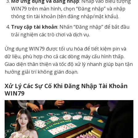
Mở ứng dụng và đăng nhập
: Nhấp vào biểu tượng
WIN79 trên màn hình, chọn “Đăng nhập” và nhập
thông tin tài khoản (tên đăng nhập/mật khẩu).
Truy cập tài khoản
: Nhấn “Đăng nhập” để bắt đầu
trải nghiệm các trò chơi và dịch vụ.
Ứng dụng WIN79 được tối ưu hóa để tiết kiệm pin và
dữ liệu, phù hợp cho cả các dòng máy cấu hình thấp.
Giao diện thân thiện và tốc độ xử lý nhanh giúp bạn tận
hưởng giải trí không gián đoạn.
Xử Lý Các Sự Cố Khi Đăng Nhập Tài Khoản
WIN79