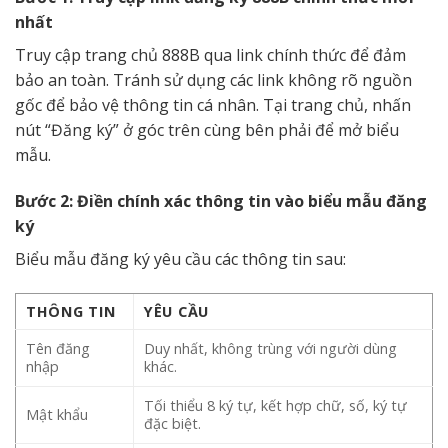
nhất
Truy cập trang chủ 888B qua link chính thức để đảm
bảo an toàn. Tránh sử dụng các link không rõ nguồn
gốc để bảo vệ thông tin cá nhân. Tại trang chủ, nhấn
nút “Đăng ký” ở góc trên cùng bên phải để mở biểu
mẫu.
Bước 2: Điền chính xác thông tin vào biểu mẫu đăng
ký
Biểu mẫu đăng ký yêu cầu các thông tin sau:
THÔNG TIN
YÊU CẦU
Tên đăng
Duy nhất, không trùng với người dùng
nhập
khác.
Tối thiểu 8 ký tự, kết hợp chữ, số, ký tự
Mật khẩu
đặc biệt.