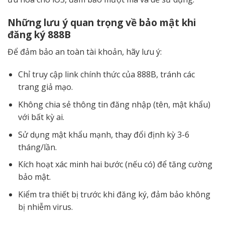
Những lưu ý quan trọng về bảo mật khi
đăng ký 888B
Để đảm bảo an toàn tài khoản, hãy lưu ý:
Chỉ truy cập link chính thức của 888B, tránh các
trang giả mạo.
Không chia sẻ thông tin đăng nhập (tên, mật khẩu)
với bất kỳ ai.
Sử dụng mật khẩu mạnh, thay đổi định kỳ 3-6
tháng/lần.
Kích hoạt xác minh hai bước (nếu có) để tăng cường
bảo mật.
Kiểm tra thiết bị trước khi đăng ký, đảm bảo không
bị nhiễm virus.