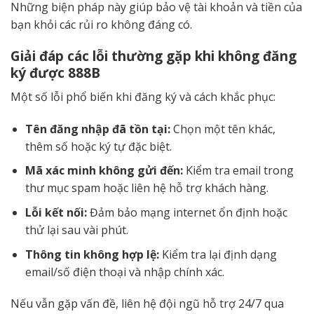
Những biện pháp này giúp bảo vệ tài khoản và tiền của
bạn khỏi các rủi ro không đáng có.
Giải đáp các lỗi thường gặp khi không đăng
ký được 888B
Một số lỗi phổ biến khi đăng ký và cách khắc phục:
Tên đăng nhập đã tồn tại:
Chọn một tên khác,
thêm số hoặc ký tự đặc biệt.
Mã xác minh không gửi đến:
Kiểm tra email trong
thư mục spam hoặc liên hệ hỗ trợ khách hàng.
Lỗi kết nối:
Đảm bảo mạng internet ổn định hoặc
thử lại sau vài phút.
Thông tin không hợp lệ:
Kiểm tra lại định dạng
email/số điện thoại và nhập chính xác.
Nếu vẫn gặp vấn đề, liên hệ đội ngũ hỗ trợ 24/7 qua