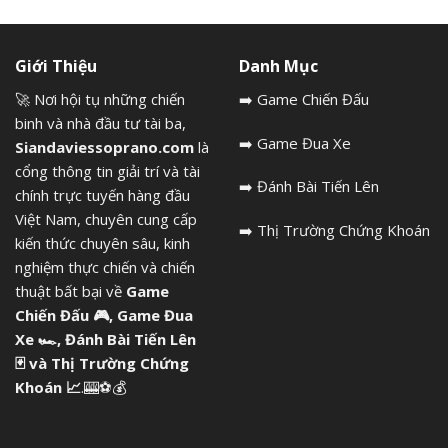
Giới Thiệu
Danh Mục
🚀 Nơi hội tụ những chiến
➡️
Game Chiến Đấu
binh và nhà đầu tư tài ba,
➡️
Game Đua Xe
Siandaviessoprano.com
là
cổng thông tin giải trí và tài
➡️
Đánh Bài Tiến Lên
chính trực tuyến hàng đầu
Việt Nam, chuyên cung cấp
➡️
Thị Trường Chứng Khoán
kiến thức chuyên sâu, kinh
nghiệm thực chiến và chiến
thuật bất bại về
Game
Chiến Đấu
🎮,
Game Đua
Xe
🏎️,
Đánh Bài Tiến Lên
🃏 và
Thị Trường Chứng
Khoán
📈
.🎰⚽💰