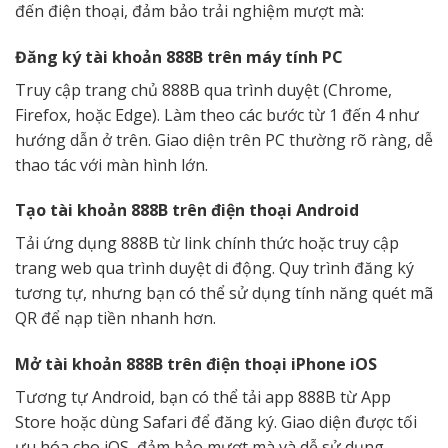
đến điện thoại, đảm bảo trải nghiệm mượt mà:
Đăng ký tài khoản 888B trên máy tính PC
Truy cập trang chủ 888B qua trình duyệt (Chrome,
Firefox, hoặc Edge). Làm theo các bước từ 1 đến 4 như
hướng dẫn ở trên. Giao diện trên PC thường rõ ràng, dễ
thao tác với màn hình lớn.
Tạo tài khoản 888B trên điện thoại Android
Tải ứng dụng 888B từ link chính thức hoặc truy cập
trang web qua trình duyệt di động. Quy trình đăng ký
tương tự, nhưng bạn có thể sử dụng tính năng quét mã
QR để nạp tiền nhanh hơn.
Mở tài khoản 888B trên điện thoại iPhone iOS
Tương tự Android, bạn có thể tải app 888B từ App
Store hoặc dùng Safari để đăng ký. Giao diện được tối
ưu hóa cho iOS, đảm bảo mượt mà và dễ sử dụng.