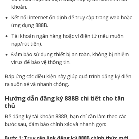
khoản.
Kết nối internet ổn định để truy cập trang web hoặc
ứng dụng 888B.
Tài khoản ngân hàng hoặc ví điện tử (nếu muốn
nạp/rút tiền).
Đảm bảo sử dụng thiết bị an toàn, không bị nhiễm
virus để bảo vệ thông tin.
Đáp ứng các điều kiện này giúp quá trình đăng ký diễn
ra suôn sẻ và nhanh chóng.
Hướng dẫn đăng ký 888B chi tiết cho tân
thủ
Để đăng ký tài khoản 888B, bạn chỉ cần làm theo các
bước sau, đảm bảo chính xác và nhanh gọn:
Bước 1: Truy cập link đăng ký 888B chính thức mới