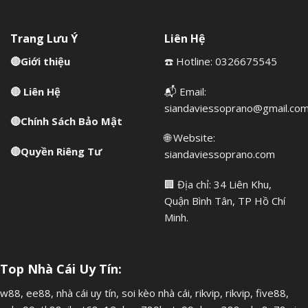
Trang Lưu Ý
Liên Hệ
🔴
Giới thiệu
☎️ Hotline: 0326675545
🔴
Liên Hệ
📬 Email:
siandaviessoprano@gmail.co
🔴
Chính Sách Bảo Mật
🌐 Website:
🔴
Quyền Riêng Tư
siandaviessoprano.com
🏢 Địa chỉ: 34 Liên Khu,
Quận Bình Tân, TP Hồ Chí
Minh.
Top Nhà Cái Uy Tín:
w88
,
ee88
,
nhà cái uy tín
,
soi kèo nhà cái
,
rikvip
,
rikvip
,
five88
,