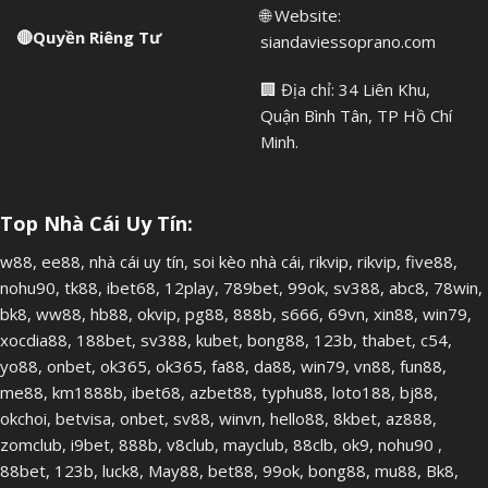
🌐 Website:
🔴
Quyền Riêng Tư
siandaviessoprano.com
🏢 Địa chỉ: 34 Liên Khu,
Quận Bình Tân, TP Hồ Chí
Minh.
Top Nhà Cái Uy Tín:
w88
,
ee88
,
nhà cái uy tín
,
soi kèo nhà cái
,
rikvip
,
rikvip
,
five88
,
nohu90
,
tk88
,
ibet68
,
12play
,
789bet
,
99ok
,
sv388
,
abc8
,
78win
,
bk8
,
ww88
,
hb88
,
okvip
,
pg88
,
888b
,
s666
,
69vn
,
xin88
,
win79
,
xocdia88
,
188bet
,
sv388
,
kubet
,
bong88
,
123b
,
thabet
,
c54
,
yo88
,
onbet
,
ok365
,
ok365
,
fa88
,
da88
,
win79
,
vn88
,
fun88
,
me88
,
km1888b
,
ibet68
,
azbet88
,
typhu88
,
loto188
,
bj88
,
okchoi
,
betvisa
,
onbet
,
sv88
,
winvn
,
hello88
,
8kbet
,
az888
,
zomclub
,
i9bet
,
888b
,
v8club
,
mayclub
,
88clb
,
ok9
,
nohu90
,
88bet
,
123b
,
luck8
,
May88
,
bet88
,
99ok
,
bong88
,
mu88
,
Bk8
,