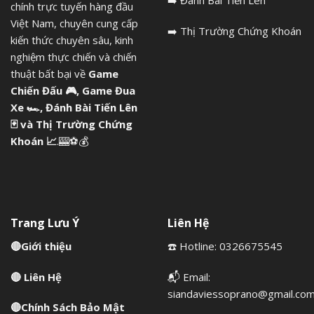
➡️
Đánh Bài Tiến Lên
chính trực tuyến hàng đầu
Việt Nam, chuyên cung cấp
➡️
Thị Trường Chứng Khoán
kiến thức chuyên sâu, kinh
nghiệm thực chiến và chiến
thuật bất bại về
Game
Chiến Đấu
🎮,
Game Đua
Xe
🏎️,
Đánh Bài Tiến Lên
🃏 và
Thị Trường Chứng
Khoán
📈
.🎰⚽💰
Trang Lưu Ý
Liên Hệ
🔴
Giới thiệu
☎️ Hotline: 0326675545
🔴
Liên Hệ
📬 Email:
siandaviessoprano@gmail.co
🔴
Chính Sách Bảo Mật