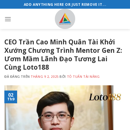
Chuyển
ADD ANYTHING HERE OR JUST REMOVE IT...
đến
nội
dung
CEO Trần Cao Minh Quân Tài Khởi
Xướng Chương Trình Mentor Gen Z:
Ươm Mầm Lãnh Đạo Tương Lai
Cùng Loto188
ĐÃ ĐĂNG TRÊN
THÁNG 9 2, 2025
BỞI
TÔ TUẤN TÀI NĂNG
02
Th9