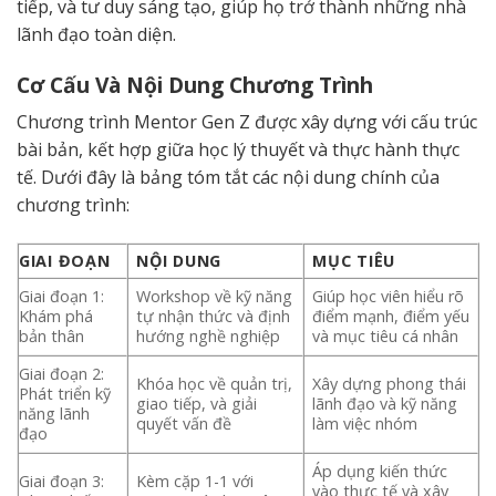
tiếp, và tư duy sáng tạo, giúp họ trở thành những nhà
lãnh đạo toàn diện.
Cơ Cấu Và Nội Dung Chương Trình
Chương trình Mentor Gen Z được xây dựng với cấu trúc
bài bản, kết hợp giữa học lý thuyết và thực hành thực
tế. Dưới đây là bảng tóm tắt các nội dung chính của
chương trình:
GIAI ĐOẠN
NỘI DUNG
MỤC TIÊU
Giai đoạn 1:
Workshop về kỹ năng
Giúp học viên hiểu rõ
Khám phá
tự nhận thức và định
điểm mạnh, điểm yếu
bản thân
hướng nghề nghiệp
và mục tiêu cá nhân
Giai đoạn 2:
Khóa học về quản trị,
Xây dựng phong thái
Phát triển kỹ
giao tiếp, và giải
lãnh đạo và kỹ năng
năng lãnh
quyết vấn đề
làm việc nhóm
đạo
Áp dụng kiến thức
Giai đoạn 3:
Kèm cặp 1-1 với
vào thực tế và xây