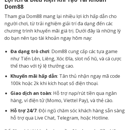
Dom88
Tham gia Dom88 mang lại nhiều lợi ích hấp dẫn cho
người chơi, từ trải nghiệm giải trí đa dạng đến các
chương trình khuyến mãi giá trị. Dưới đây là những lý
do bạn nên tạo tài khoản ngay hôm nay:
Đa dạng trò chơi
: Dom88 cung cấp các tựa game
như Tiến Lên, Liêng, Xóc Đĩa, slot nổ hũ, và cá cược
thể thao với tỷ lệ thưởng cao.
Khuyến mãi hấp dẫn
: Tân thủ nhận ngay mã code
100k hoặc 2k khi kích hoạt số điện thoại.
Giao dịch an toàn
: Hỗ trợ nạp/rút tiền qua ngân
hàng, ví điện tử (Momo, Viettel Pay), và thẻ cào.
Hỗ trợ 24/7
: Đội ngũ chăm sóc khách hàng sẵn sàng
hỗ trợ qua Live Chat, Telegram, hoặc Hotline.