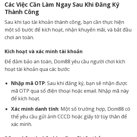
Các Việc Cần Làm Ngay Sau Khi Đăng Ký
Thành Công
Sau khi tạo tài khoản thành công, bạn cần thực hiện
một số bước để kích hoạt, nhận khuyến mãi, và bắt đầu
chơi an toàn.
Kích hoạt và xác minh tài khoản
Để đảm bảo an toàn, Dom88 yêu cầu người chơi kích
hoạt tài khoản qua các bước:
Nhập mã OTP
: Sau khi đăng ký, bạn sẽ nhận được
mã OTP qua số điện thoại hoặc email. Nhập mã này
để kích hoạt.
Xác minh danh tính
: Một số trường hợp, Dom88 có
thể yêu cầu gửi ảnh CCCD hoặc giấy tờ tùy thân để
xác minh.