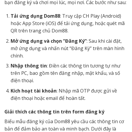
bạn đăng ký và chơi mọi lúc, mọi nơi. Các bước như sau:
Tải ứng dụng Dom88
: Truy cập CH Play (Android)
hoặc App Store (iOS) để tải ứng dụng, hoặc quét mã
QR trên trang chủ Dom88.
Mở ứng dụng và chọn “Đăng Ký”
: Sau khi cài đặt,
mở ứng dụng và nhấn nút “Đăng Ký” trên màn hình
chính.
Nhập thông tin
: Điền các thông tin tương tự như
trên PC, bao gồm tên đăng nhập, mật khẩu, và số
điện thoại.
Kích hoạt tài khoản
: Nhập mã OTP được gửi về
điện thoại hoặc email để hoàn tất.
Giải thích các thông tin trên form đăng ký
Biểu mẫu đăng ký của Dom88 yêu cầu các thông tin cơ
bản để đảm bảo an toàn và minh bạch. Dưới đây là