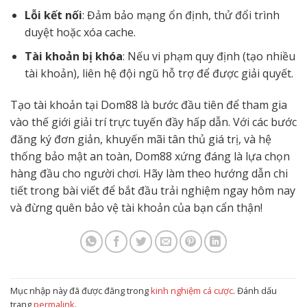
Lỗi kết nối
: Đảm bảo mạng ổn định, thử đổi trình
duyệt hoặc xóa cache.
Tài khoản bị khóa
: Nếu vi phạm quy định (tạo nhiều
tài khoản), liên hệ đội ngũ hỗ trợ để được giải quyết.
Tạo tài khoản tại Dom88 là bước đầu tiên để tham gia
vào thế giới giải trí trực tuyến đầy hấp dẫn. Với các bước
đăng ký đơn giản, khuyến mãi tân thủ giá trị, và hệ
thống bảo mật an toàn, Dom88 xứng đáng là lựa chọn
hàng đầu cho người chơi. Hãy làm theo hướng dẫn chi
tiết trong bài viết để bắt đầu trải nghiệm ngay hôm nay
và đừng quên bảo vệ tài khoản của bạn cẩn thận!
Mục nhập này đã được đăng trong
kinh nghiệm cá cược
. Đánh dấu
trang
permalink
.