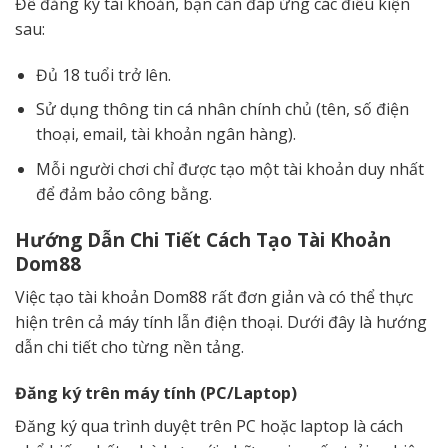
Để đăng ký tài khoản, bạn cần đáp ứng các điều kiện
sau:
Đủ 18 tuổi trở lên.
Sử dụng thông tin cá nhân chính chủ (tên, số điện
thoại, email, tài khoản ngân hàng).
Mỗi người chơi chỉ được tạo một tài khoản duy nhất
để đảm bảo công bằng.
Hướng Dẫn Chi Tiết Cách Tạo Tài Khoản
Dom88
Việc tạo tài khoản Dom88 rất đơn giản và có thể thực
hiện trên cả máy tính lẫn điện thoại. Dưới đây là hướng
dẫn chi tiết cho từng nền tảng.
Đăng ký trên máy tính (PC/Laptop)
Đăng ký qua trình duyệt trên PC hoặc laptop là cách