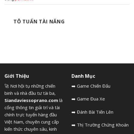
TÔ TUẤN TÀI NĂNG
Giới Thiệu
Danh Mục
🚀 Nơi hội tụ những chiến
➡️
Game Chiến Đấu
binh và nhà đầu tư tài ba,
➡️
Game Đua Xe
Siandaviessoprano.com
là
cổng thông tin giải trí và tài
➡️
Đánh Bài Tiến Lên
chính trực tuyến hàng đầu
Việt Nam, chuyên cung cấp
➡️
Thị Trường Chứng Khoán
kiến thức chuyên sâu, kinh