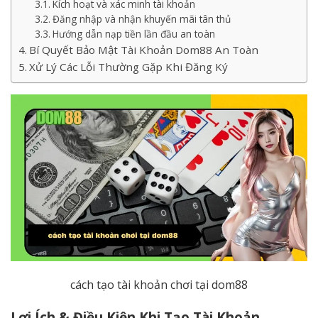
Kích hoạt và xác minh tài khoản
Đăng nhập và nhận khuyến mãi tân thủ
Hướng dẫn nạp tiền lần đầu an toàn
Bí Quyết Bảo Mật Tài Khoản Dom88 An Toàn
Xử Lý Các Lỗi Thường Gặp Khi Đăng Ký
cách tạo tài khoản chơi tại dom88
Lợi Ích & Điều Kiện Khi Tạo Tài Khoản