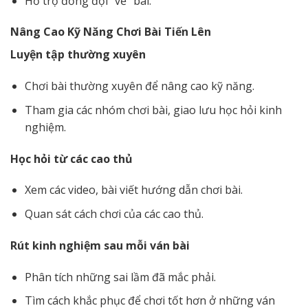
Hỗ trợ đồng đội “về” bài.
Nâng Cao Kỹ Năng Chơi Bài Tiến Lên
Luyện tập thường xuyên
Chơi bài thường xuyên để nâng cao kỹ năng.
Tham gia các nhóm chơi bài, giao lưu học hỏi kinh
nghiệm.
Học hỏi từ các cao thủ
Xem các video, bài viết hướng dẫn chơi bài.
Quan sát cách chơi của các cao thủ.
Rút kinh nghiệm sau mỗi ván bài
Phân tích những sai lầm đã mắc phải.
Tìm cách khắc phục để chơi tốt hơn ở những ván