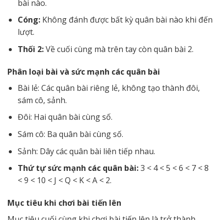
bài nào.
Cóng:
Không đánh được bất kỳ quân bài nào khi đến
lượt.
Thối 2:
Về cuối cùng mà trên tay còn quân bài 2.
Phân loại bài và sức mạnh các quân bài
Bài lẻ: Các quân bài riêng lẻ, không tạo thành đôi,
sám cô, sảnh.
Đôi: Hai quân bài cùng số.
Sám cô: Ba quân bài cùng số.
Sảnh: Dây các quân bài liên tiếp nhau.
Thứ tự sức mạnh các quân bài:
3 < 4 < 5 < 6 < 7 < 8
< 9 < 10 < J < Q < K < A < 2.
Mục tiêu khi chơi bài tiến lên
Mục tiêu cuối cùng khi chơi bài tiến lên là trở thành