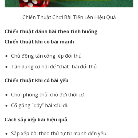
Chiến Thuật Chơi Bài Tiến Lên Hiệu Quả
Chiến thuật đánh bài theo tình huống
Chiến thuật khi có bài mạnh
Chủ động tấn công, ép đối thủ.
Tận dụng cơ hội để “chặt” bài đối thủ.
Chiến thuật khi có bài yếu
Chơi phòng thủ, chờ đợi thời cơ.
Cố gắng “đẩy” bài xấu đi.
Cách sắp xếp bài hiệu quả
Sắp xếp bài theo thứ tự từ mạnh đến yếu.