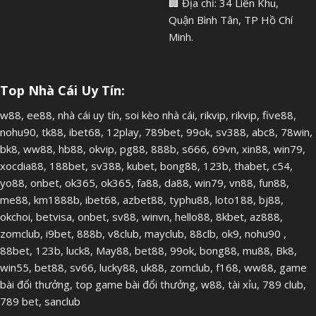
🏢 Địa chỉ: 34 Liên Khu,
Quận Bình Tân, TP Hồ Chí
Minh.
Top Nhà Cái Uy Tín:
w88
,
ee88
,
nhà cái uy tín
,
soi kèo nhà cái
,
rikvip
,
rikvip
,
five88
,
nohu90
,
tk88
,
ibet68
,
12play
,
789bet
,
99ok
,
sv388
,
abc8
,
78win
,
bk8
,
ww88
,
hb88
,
okvip
,
pg88
,
888b
,
s666
,
69vn
,
xin88
,
win79
,
xocdia88
,
188bet
,
sv388
,
kubet
,
bong88
,
123b
,
thabet
,
c54
,
yo88
,
onbet
,
ok365
,
ok365
,
fa88
,
da88
,
win79
,
vn88
,
fun88
,
me88
,
km1888b
,
ibet68
,
azbet88
,
typhu88
,
loto188
,
bj88
,
okchoi
,
betvisa
,
onbet
,
sv88
,
winvn
,
hello88
,
8kbet
,
az888
,
zomclub
,
i9bet
,
888b
,
v8club
,
mayclub
,
88clb
,
ok9
,
nohu90
,
88bet
,
123b
,
luck8
,
May88
,
bet88
,
99ok
,
bong88
,
mu88
,
Bk8
,
win55
,
bet88
,
sv66
,
lucky88
,
uk88
,
zomclub
,
f168
,
ww88
,
game
bài đổi thưởng
,
top game bài đổi thưởng
,
w88
,
tài xỉu
,
789 club
,
789 bet
,
sanclub