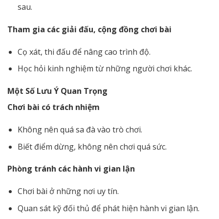
sau.
Tham gia các giải đấu, cộng đồng chơi bài
Cọ xát, thi đấu để nâng cao trình độ.
Học hỏi kinh nghiệm từ những người chơi khác.
Một Số Lưu Ý Quan Trọng
Chơi bài có trách nhiệm
Không nên quá sa đà vào trò chơi.
Biết điểm dừng, không nên chơi quá sức.
Phòng tránh các hành vi gian lận
Chơi bài ở những nơi uy tín.
Quan sát kỹ đối thủ để phát hiện hành vi gian lận.