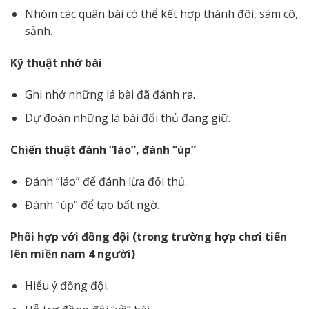
Nhóm các quân bài có thể kết hợp thành đôi, sám cô,
sảnh.
Kỹ thuật nhớ bài
Ghi nhớ những lá bài đã đánh ra.
Dự đoán những lá bài đối thủ đang giữ.
Chiến thuật đánh “láo”, đánh “úp”
Đánh “láo” để đánh lừa đối thủ.
Đánh “úp” để tạo bất ngờ.
Phối hợp với đồng đội (trong trường hợp chơi tiến
lên miền nam 4 người)
Hiểu ý đồng đội.