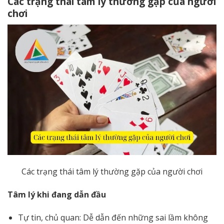
Các trạng thái tâm lý thường gặp của người
chơi
Các trạng thái tâm lý thường gặp của người chơi
Tâm lý khi đang dẫn đầu
Tự tin, chủ quan: Dễ dẫn đến những sai lầm không