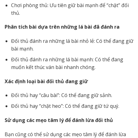
Chơi phòng thủ: Ưu tiên giữ bài mạnh để “chặt” đối
thủ.
Phân tích bài dựa trên những lá bài đã đánh ra
Đối thủ đánh ra những lá bài nhỏ lẻ: Có thể đang giữ
bài mạnh.
Đối thủ đánh ra những lá bài mạnh: Có thể đang
muốn kết thúc ván bài nhanh chóng.
Xác định loại bài đối thủ đang giữ
Đối thủ hay “câu bài”: Có thể đang giữ sảnh.
Đối thủ hay “chặt heo”: Có thể đang giữ tứ quý.
Sử dụng các mẹo tâm lý để đánh lừa đối thủ
Bạn cũng có thể sử dụng các mẹo tâm lý để đánh lừa