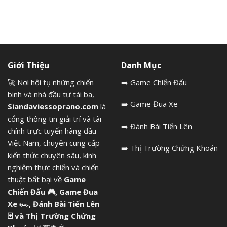
Giới Thiệu
Danh Mục
🚀 Nơi hội tụ những chiến
➡️
Game Chiến Đấu
binh và nhà đầu tư tài ba,
➡️
Game Đua Xe
Siandaviessoprano.com
là
cổng thông tin giải trí và tài
➡️
Đánh Bài Tiến Lên
chính trực tuyến hàng đầu
Việt Nam, chuyên cung cấp
➡️
Thị Trường Chứng Khoán
kiến thức chuyên sâu, kinh
nghiệm thực chiến và chiến
thuật bất bại về
Game
Chiến Đấu
🎮,
Game Đua
Xe
🏎️,
Đánh Bài Tiến Lên
🃏 và
Thị Trường Chứng