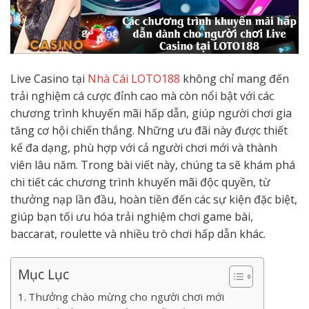
Live Casino tại
Nhà Cái LOTO188
không chỉ mang đến
trải nghiệm cá cược đỉnh cao mà còn nổi bật với các
chương trình khuyến mãi hấp dẫn, giúp người chơi gia
tăng cơ hội chiến thắng. Những ưu đãi này được thiết
kế đa dạng, phù hợp với cả người chơi mới và thành
viên lâu năm. Trong bài viết này, chúng ta sẽ khám phá
chi tiết các chương trình khuyến mãi độc quyền, từ
thưởng nạp lần đầu, hoàn tiền đến các sự kiện đặc biệt,
giúp bạn tối ưu hóa trải nghiệm chơi game bài,
baccarat, roulette và nhiều trò chơi hấp dẫn khác.
Mục Lục
Thưởng chào mừng cho người chơi mới