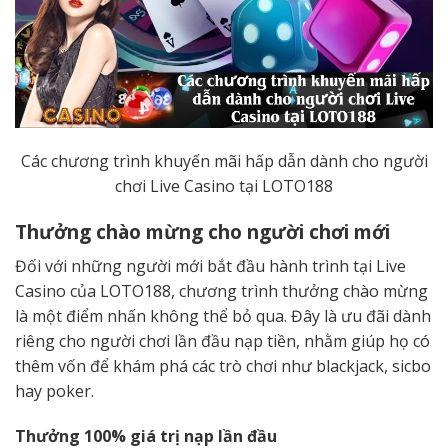
Các chương trình khuyến mãi hấp dẫn dành cho người
chơi Live Casino tại LOTO188
Thưởng chào mừng cho người chơi mới
Đối với những người mới bắt đầu hành trình tại Live
Casino của LOTO188, chương trình thưởng chào mừng
là một điểm nhấn không thể bỏ qua. Đây là ưu đãi dành
riêng cho người chơi lần đầu nạp tiền, nhằm giúp họ có
thêm vốn để khám phá các trò chơi như blackjack, sicbo
hay poker.
Thưởng 100% giá trị nạp lần đầu