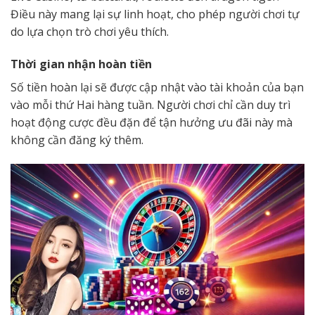
Điều này mang lại sự linh hoạt, cho phép người chơi tự
do lựa chọn trò chơi yêu thích.
Thời gian nhận hoàn tiền
Số tiền hoàn lại sẽ được cập nhật vào tài khoản của bạn
vào mỗi thứ Hai hàng tuần. Người chơi chỉ cần duy trì
hoạt động cược đều đặn để tận hưởng ưu đãi này mà
không cần đăng ký thêm.