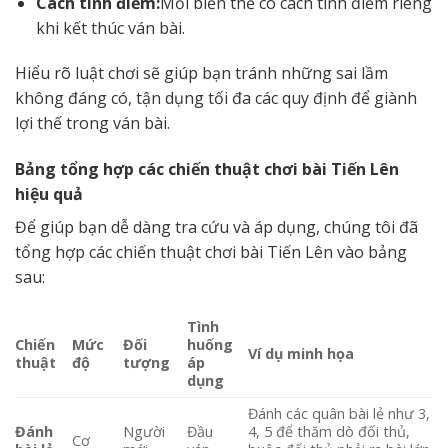
Cách tính điểm:
Mỗi biến thể có cách tính điểm riêng
khi kết thúc ván bài.
Hiểu rõ luật chơi sẽ giúp bạn tránh những sai lầm
không đáng có, tận dụng tối đa các quy định để giành
lợi thế trong ván bài.
Bảng tổng hợp các chiến thuật chơi bài Tiến Lên
hiệu quả
Để giúp bạn dễ dàng tra cứu và áp dụng, chúng tôi đã
tổng hợp các chiến thuật chơi bài Tiến Lên vào bảng
sau:
Tình
Chiến
Mức
Đối
huống
Ví dụ minh họa
thuật
độ
tượng
áp
dụng
Đánh các quân bài lẻ như 3,
Đánh
Người
Đầu
4, 5 để thăm dò đối thủ,
Cơ