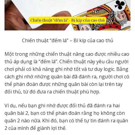
Chiến thuật “đếm lá” – Bí kíp của cao thủ
Một trong những chiến thuật nâng cao được nhiều cao
thủ áp dụng là “đếm lá”. Chiến thuật này yêu cầu người
chơi phải có khả năng ghi nhớ tốt và tư duy logic. Bằng
cách ghi nhớ những quân bài đã đánh ra, người chơi có
thể phán đoán được những quân bài còn lại trên tay
đối thủ, từ đó đưa ra chiến thuật phù hợp.
Ví dụ, nếu bạn ghi nhớ được đối thủ đã đánh ra hai
quân bài 2, bạn có thể phán đoán rằng họ không còn
quân 2 nào nữa. Khi đó, bạn có thể tự tin đánh ra quân
2 của mình để giành lợi thế.