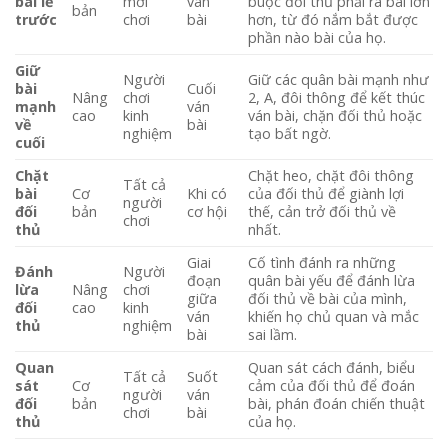
bài lẻ
mới
ván
buộc đối thủ phải ra bài lớn
bản
trước
chơi
bài
hơn, từ đó nắm bắt được
phần nào bài của họ.
Giữ
Người
Giữ các quân bài mạnh như
bài
Cuối
Nâng
chơi
2, A, đôi thông để kết thúc
mạnh
ván
cao
kinh
ván bài, chặn đối thủ hoặc
về
bài
nghiệm
tạo bất ngờ.
cuối
Chặt
Chặt heo, chặt đôi thông
Tất cả
bài
Cơ
Khi có
của đối thủ để giành lợi
người
đối
bản
cơ hội
thế, cản trở đối thủ về
chơi
thủ
nhất.
Giai
Cố tình đánh ra những
Đánh
Người
đoạn
quân bài yếu để đánh lừa
lừa
Nâng
chơi
giữa
đối thủ về bài của mình,
đối
cao
kinh
ván
khiến họ chủ quan và mắc
thủ
nghiệm
bài
sai lầm.
Quan
Quan sát cách đánh, biểu
Tất cả
Suốt
sát
Cơ
cảm của đối thủ để đoán
người
ván
đối
bản
bài, phán đoán chiến thuật
chơi
bài
thủ
của họ.