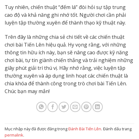
Tuy nhiên, chiến thuật “đếm lá” đòi hỏi sự tập trung
cao độ và khả năng ghi nhớ tốt. Người chơi cần phải
luyện tập thường xuyên để thành thạo kỹ thuật này.
Trên đây là những chia sẻ chi tiết về các chiến thuật
chơi bài Tiến Lên hiệu quả. Hy vọng rằng, với những
thông tin hữu ích này, bạn sẽ nâng cao được kỹ năng
chơi bài, tự tin giành chiến thắng và trải nghiệm những
giây phút giải trí thú vị. Hãy nhớ rằng, việc luyện tập
thường xuyên và áp dụng linh hoạt các chiến thuật là
chìa khóa để thành công trong trò chơi bài Tiến Lên.
Chúc bạn may mắn!
Mục nhập này đã được đăng trong
Đánh Bài Tiến Lên
. Đánh dấu trang
permalink
.