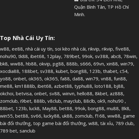
Quận Bình Tân, TP Hồ Chí
Minh.
Top Nhà Cái Uy Tín:
w88
,
ee88
,
nhà cái uy tín
,
soi kèo nhà cái
,
rikvip
,
rikvip
,
five88
,
nohu90
,
tk88
,
ibet68
,
12play
,
789bet
,
99ok
,
sv388
,
abc8
,
78win
,
bk8
,
ww88
,
hb88
,
okvip
,
pg88
,
888b
,
s666
,
69vn
,
xin88
,
win79
,
xocdia88
,
188bet
,
sv388
,
kubet
,
bong88
,
123b
,
thabet
,
c54
,
yo88
,
onbet
,
ok365
,
ok365
,
fa88
,
da88
,
win79
,
vn88
,
fun88
,
me88
,
km1888b
,
ibet68
,
azbet88
,
typhu88
,
loto188
,
bj88
,
okchoi
,
betvisa
,
onbet
,
sv88
,
winvn
,
hello88
,
8kbet
,
az888
,
zomclub
,
i9bet
,
888b
,
v8club
,
mayclub
,
88clb
,
ok9
,
nohu90
,
88bet
,
123b
,
luck8
,
May88
,
bet88
,
99ok
,
bong88
,
mu88
,
Bk8
,
win55
,
bet88
,
sv66
,
lucky88
,
uk88
,
zomclub
,
f168
,
ww88
,
game
bài đổi thưởng
,
top game bài đổi thưởng
,
w88
,
tài xỉu
,
789 club
,
789 bet
,
sanclub