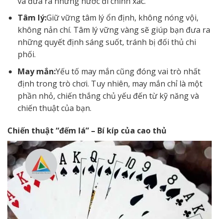
và đưa ra những nước đi chính xác.
Tâm lý:
Giữ vững tâm lý ổn định, không nóng vội,
không nản chí. Tâm lý vững vàng sẽ giúp bạn đưa ra
những quyết định sáng suốt, tránh bị đối thủ chi
phối.
May mắn:
Yếu tố may mắn cũng đóng vai trò nhất
định trong trò chơi. Tuy nhiên, may mắn chỉ là một
phần nhỏ, chiến thắng chủ yếu đến từ kỹ năng và
chiến thuật của bạn.
Chiến thuật “đếm lá” – Bí kíp của cao thủ