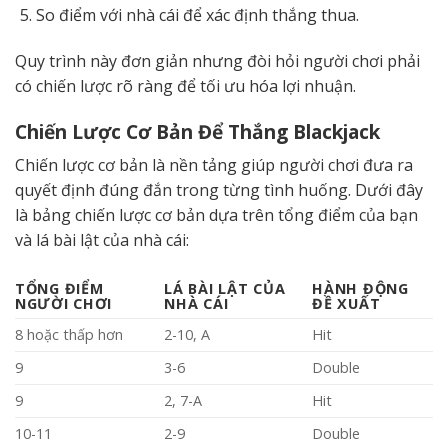
So điểm với nhà cái để xác định thắng thua.
Quy trình này đơn giản nhưng đòi hỏi người chơi phải
có chiến lược rõ ràng để tối ưu hóa lợi nhuận.
Chiến Lược Cơ Bản Để Thắng Blackjack
Chiến lược cơ bản là nền tảng giúp người chơi đưa ra
quyết định đúng đắn trong từng tình huống. Dưới đây
là bảng chiến lược cơ bản dựa trên tổng điểm của bạn
và lá bài lật của nhà cái:
TỔNG ĐIỂM
LÁ BÀI LẬT CỦA
HÀNH ĐỘNG
NGƯỜI CHƠI
NHÀ CÁI
ĐỀ XUẤT
8 hoặc thấp hơn
2-10, A
Hit
9
3-6
Double
9
2, 7-A
Hit
10-11
2-9
Double