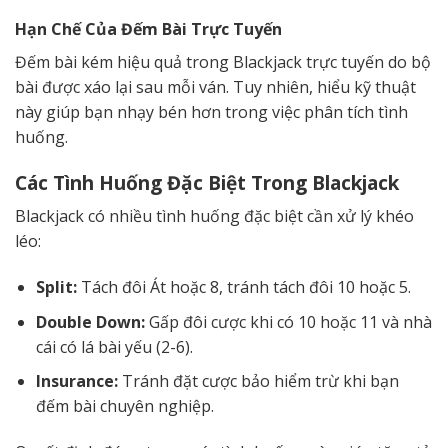
Hạn Chế Của Đếm Bài Trực Tuyến
Đếm bài kém hiệu quả trong Blackjack trực tuyến do bộ
bài được xáo lại sau mỗi ván. Tuy nhiên, hiểu kỹ thuật
này giúp bạn nhạy bén hơn trong việc phân tích tình
huống.
Các Tình Huống Đặc Biệt Trong Blackjack
Blackjack có nhiều tình huống đặc biệt cần xử lý khéo
léo:
Split:
Tách đôi Át hoặc 8, tránh tách đôi 10 hoặc 5.
Double Down:
Gấp đôi cược khi có 10 hoặc 11 và nhà
cái có lá bài yếu (2-6).
Insurance:
Tránh đặt cược bảo hiểm trừ khi bạn
đếm bài chuyên nghiệp.