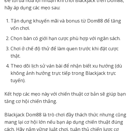
Để tối đa hóa lợi nhuận khi chơi Blackjack trên Dom88,
hãy áp dụng các mẹo sau:
Tận dụng khuyến mãi và bonus từ Dom88 để tăng
vốn chơi.
Chọn bàn có giới hạn cược phù hợp với ngân sách.
Chơi ở chế độ thử để làm quen trước khi đặt cược
thật.
Theo dõi lịch sử ván bài để nhận biết xu hướng (dù
không ảnh hưởng trực tiếp trong Blackjack trực
tuyến).
Kết hợp các mẹo này với chiến thuật cơ bản sẽ giúp bạn
tăng cơ hội chiến thắng.
Blackjack Dom88 là trò chơi đầy thách thức nhưng cũng
mang lại cơ hội lớn nếu bạn áp dụng chiến thuật đúng
cách. Hãy nắm vững luật chơi, tuân thủ chiến lược cơ