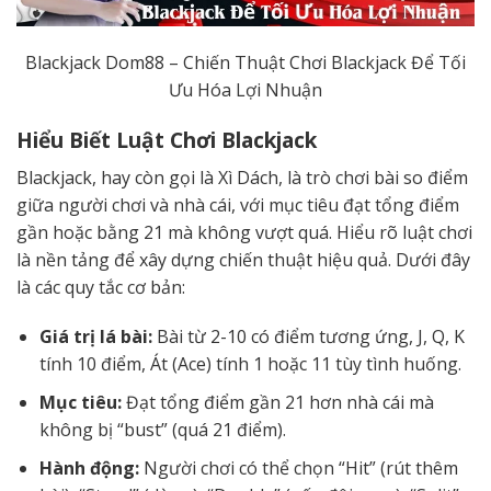
Blackjack Dom88 – Chiến Thuật Chơi Blackjack Để Tối
Ưu Hóa Lợi Nhuận
Hiểu Biết Luật Chơi Blackjack
Blackjack, hay còn gọi là Xì Dách, là trò chơi bài so điểm
giữa người chơi và nhà cái, với mục tiêu đạt tổng điểm
gần hoặc bằng 21 mà không vượt quá. Hiểu rõ luật chơi
là nền tảng để xây dựng chiến thuật hiệu quả. Dưới đây
là các quy tắc cơ bản:
Giá trị lá bài:
Bài từ 2-10 có điểm tương ứng, J, Q, K
tính 10 điểm, Át (Ace) tính 1 hoặc 11 tùy tình huống.
Mục tiêu:
Đạt tổng điểm gần 21 hơn nhà cái mà
không bị “bust” (quá 21 điểm).
Hành động:
Người chơi có thể chọn “Hit” (rút thêm