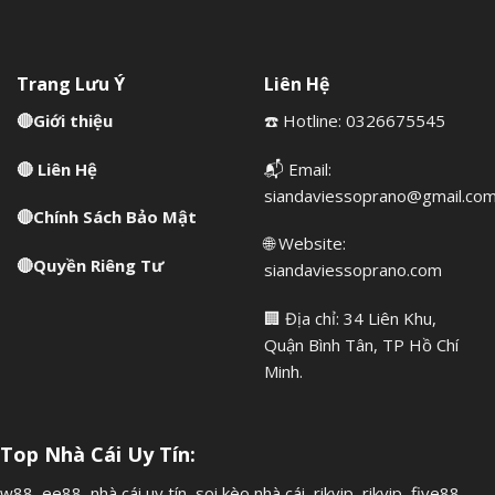
Trang Lưu Ý
Liên Hệ
🔴
Giới thiệu
☎️ Hotline: 0326675545
🔴
Liên Hệ
📬 Email:
siandaviessoprano@gmail.co
🔴
Chính Sách Bảo Mật
🌐 Website:
🔴
Quyền Riêng Tư
siandaviessoprano.com
🏢 Địa chỉ: 34 Liên Khu,
Quận Bình Tân, TP Hồ Chí
Minh.
Top Nhà Cái Uy Tín:
w88
,
ee88
,
nhà cái uy tín
,
soi kèo nhà cái
,
rikvip
,
rikvip
,
five88
,