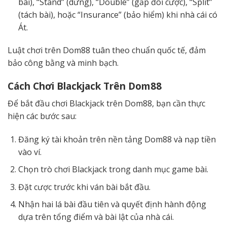
bài), “Stand” (dừng), “Double” (gấp đôi cược), “Split”
(tách bài), hoặc “Insurance” (bảo hiểm) khi nhà cái có
Át.
Luật chơi trên Dom88 tuân theo chuẩn quốc tế, đảm
bảo công bằng và minh bạch.
Cách Chơi Blackjack Trên Dom88
Để bắt đầu chơi Blackjack trên Dom88, bạn cần thực
hiện các bước sau:
Đăng ký tài khoản trên nền tảng Dom88 và nạp tiền
vào ví.
Chọn trò chơi Blackjack trong danh mục game bài.
Đặt cược trước khi ván bài bắt đầu.
Nhận hai lá bài đầu tiên và quyết định hành động
dựa trên tổng điểm và bài lật của nhà cái.