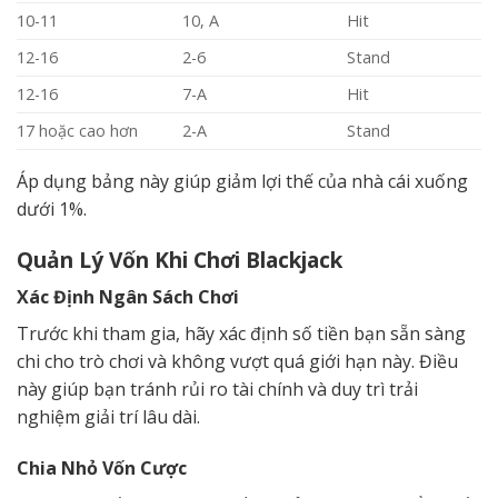
10-11
10, A
Hit
12-16
2-6
Stand
12-16
7-A
Hit
17 hoặc cao hơn
2-A
Stand
Áp dụng bảng này giúp giảm lợi thế của nhà cái xuống
dưới 1%.
Quản Lý Vốn Khi Chơi Blackjack
Xác Định Ngân Sách Chơi
Trước khi tham gia, hãy xác định số tiền bạn sẵn sàng
chi cho trò chơi và không vượt quá giới hạn này. Điều
này giúp bạn tránh rủi ro tài chính và duy trì trải
nghiệm giải trí lâu dài.
Chia Nhỏ Vốn Cược