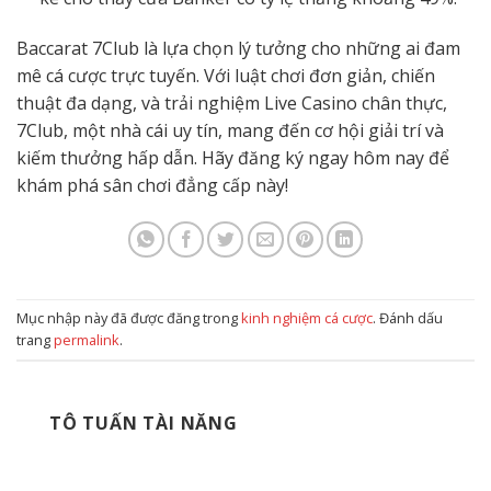
Baccarat 7Club là lựa chọn lý tưởng cho những ai đam
mê cá cược trực tuyến. Với luật chơi đơn giản, chiến
thuật đa dạng, và trải nghiệm Live Casino chân thực,
7Club, một nhà cái uy tín, mang đến cơ hội giải trí và
kiếm thưởng hấp dẫn. Hãy đăng ký ngay hôm nay để
khám phá sân chơi đẳng cấp này!
Mục nhập này đã được đăng trong
kinh nghiệm cá cược
. Đánh dấu
trang
permalink
.
TÔ TUẤN TÀI NĂNG