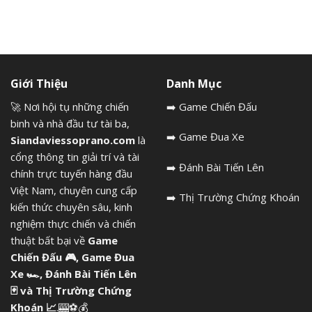
Giới Thiệu
Danh Mục
🚀 Nơi hội tụ những chiến
➡️
Game Chiến Đấu
binh và nhà đầu tư tài ba,
➡️
Game Đua Xe
Siandaviessoprano.com
là
cổng thông tin giải trí và tài
➡️
Đánh Bài Tiến Lên
chính trực tuyến hàng đầu
Việt Nam, chuyên cung cấp
➡️
Thị Trường Chứng Khoán
kiến thức chuyên sâu, kinh
nghiệm thực chiến và chiến
thuật bất bại về
Game
Chiến Đấu
🎮,
Game Đua
Xe
🏎️,
Đánh Bài Tiến Lên
🃏 và
Thị Trường Chứng
Khoán
📈
.🎰⚽💰