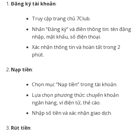
Đăng ký tài khoản
:
Truy cập trang chủ 7Club.
Nhấn “Đăng ký” và điền thông tin: tên đăng
nhập, mật khẩu, số điện thoại.
Xác nhận thông tin và hoàn tất trong 2
phút.
Nạp tiền
:
Chọn mục “Nạp tiền” trong tài khoản.
Lựa chọn phương thức: chuyển khoản
ngân hàng, ví điện tử, thẻ cào.
Nhập số tiền và xác nhận giao dịch.
Rút tiền
: