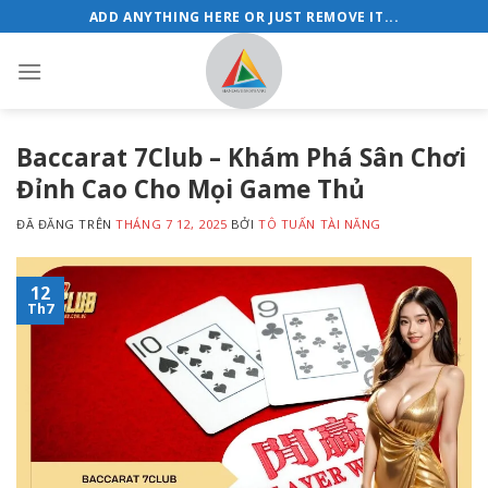
Chuyển
ADD ANYTHING HERE OR JUST REMOVE IT...
đến
nội
dung
Baccarat 7Club – Khám Phá Sân Chơi
Đỉnh Cao Cho Mọi Game Thủ
ĐÃ ĐĂNG TRÊN
THÁNG 7 12, 2025
BỞI
TÔ TUẤN TÀI NĂNG
12
Th7