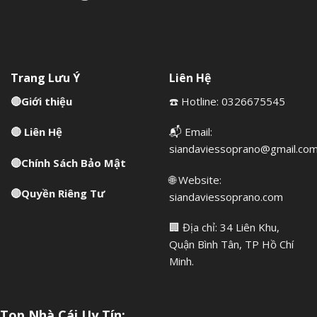
Trang Lưu Ý
Liên Hệ
🔴
Giới thiệu
☎️ Hotline: 0326675545
🔴
Liên Hệ
📬 Email:
siandaviessoprano@gmail.co
🔴
Chính Sách Bảo Mật
🌐 Website:
🔴
Quyền Riêng Tư
siandaviessoprano.com
🏢 Địa chỉ: 34 Liên Khu,
Quận Bình Tân, TP Hồ Chí
Minh.
Top Nhà Cái Uy Tín: