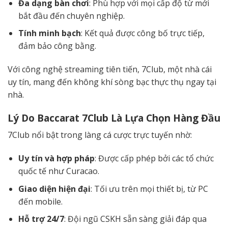
Đa dạng bàn chơi
: Phù hợp với mọi cấp độ từ mới
bắt đầu đến chuyên nghiệp.
Tính minh bạch
: Kết quả được công bố trực tiếp,
đảm bảo công bằng.
Với công nghệ streaming tiên tiến, 7Club, một nhà cái
uy tín, mang đến không khí sòng bạc thực thụ ngay tại
nhà.
Lý Do Baccarat 7Club Là Lựa Chọn Hàng Đầu
7Club nổi bật trong làng cá cược trực tuyến nhờ:
Uy tín và hợp pháp
: Được cấp phép bởi các tổ chức
quốc tế như Curacao.
Giao diện hiện đại
: Tối ưu trên mọi thiết bị, từ PC
đến mobile.
Hỗ trợ 24/7
: Đội ngũ CSKH sẵn sàng giải đáp qua