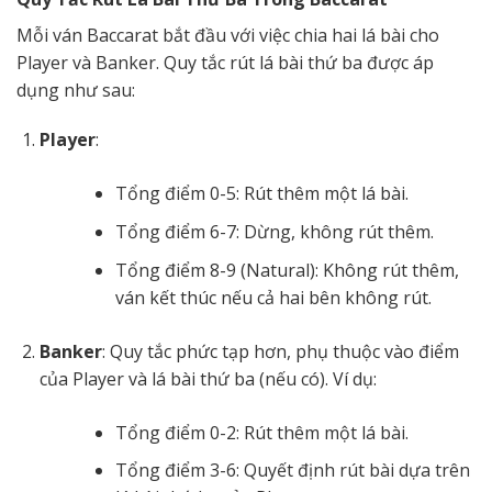
Mỗi ván Baccarat bắt đầu với việc chia hai lá bài cho
Player và Banker. Quy tắc rút lá bài thứ ba được áp
dụng như sau:
Player
:
Tổng điểm 0-5: Rút thêm một lá bài.
Tổng điểm 6-7: Dừng, không rút thêm.
Tổng điểm 8-9 (Natural): Không rút thêm,
ván kết thúc nếu cả hai bên không rút.
Banker
: Quy tắc phức tạp hơn, phụ thuộc vào điểm
của Player và lá bài thứ ba (nếu có). Ví dụ:
Tổng điểm 0-2: Rút thêm một lá bài.
Tổng điểm 3-6: Quyết định rút bài dựa trên